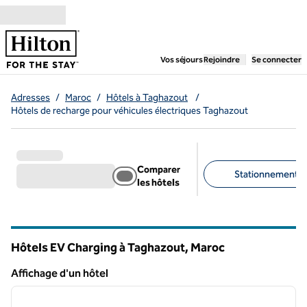
Aller directement au contenu
,
ouvre un nouvel ongl
Vos séjours
Rejoindre
Se connecter
Adresses
/
Maroc
/
Hôtels à Taghazout
/
Hôtels de recharge pour véhicules électriques Taghazout
Comparer
Stationnement gra
les hôtels
Filtres suggérés
Hôtels EV Charging à Taghazout, Maroc
Affichage d'un hôtel
1
/
12
Affichage d'un hôtel
image précédente
image 
1 sur 12