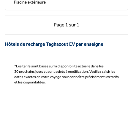
Piscine extérieure
Page précédente, 1 sur 1
Page suivante, 1 sur 
Page
1 sur 1
Page 1 sur 1
Hôtels de recharge Taghazout EV par enseigne
*Les tarifs sont basés sur la disponibilité actuelle dans les
30 prochains jours et sont sujets à modification. Veuillez saisir les
dates exactes de votre voyage pour connaître précisément les tarifs
et les disponibilités.