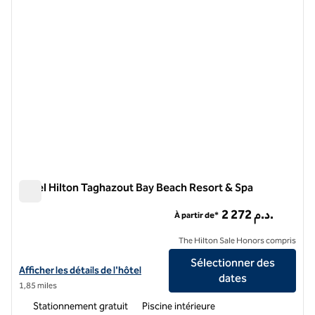
Hôtel Hilton Taghazout Bay Beach Resort & Spa
Hôtel Hilton Taghazout Bay Beach Resort & Spa
2 272 د.م.
À partir de*
The Hilton Sale Honors compris
Sélectionner des
Afficher les détails de l'hôtel Hilton Taghazout Bay Beach Resort & S
Afficher les détails de l'hôtel
dates
1,85 miles
Stationnement gratuit
Piscine intérieure