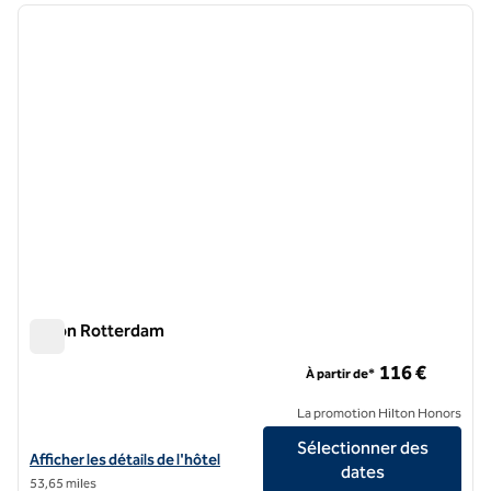
image précédente
image 
1 sur 12
Hilton Rotterdam
Hilton Rotterdam
116 €
À partir de*
La promotion Hilton Honors
Sélectionner des
Afficher les détails de l'hôtel Hilton Rotterdam
Afficher les détails de l'hôtel
dates
53,65 miles