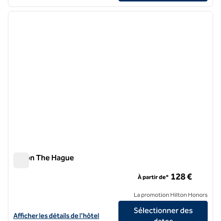
1
/
12
image précédente
image 
1 sur 12
Hilton The Hague
Hilton The Hague
128 €
À partir de*
La promotion Hilton Honors
Sélectionner des
Afficher les détails de l'hôtel Hilton The Hague
Afficher les détails de l'hôtel