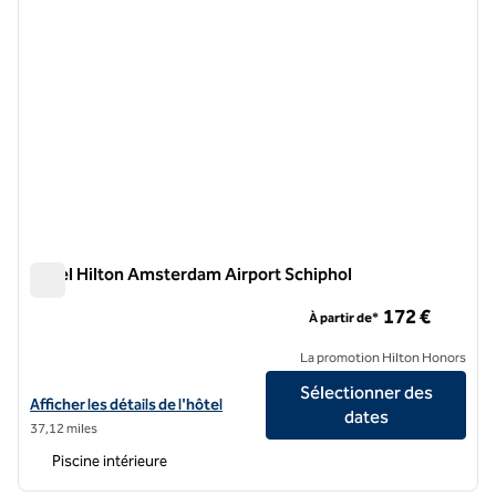
Hôtel Hilton Amsterdam Airport Schiphol
Hôtel Hilton Amsterdam Airport Schiphol
172 €
À partir de*
La promotion Hilton Honors
Sélectionner des
Afficher les détails de l'hôtel Hilton Amsterdam Airport Schiphol
Afficher les détails de l'hôtel
dates
37,12 miles
Piscine intérieure
1
/
12