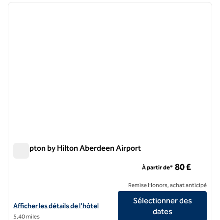
image précédente
image 
1 sur 12
Hampton by Hilton Aberdeen Airport
Hampton by Hilton Aberdeen Airport
80 £
À partir de*
Remise Honors, achat anticipé
Sélectionner des
Afficher les détails de l'hôtel Hampton by Hilton Aberdeen Airport
Afficher les détails de l'hôtel
dates
5,40 miles