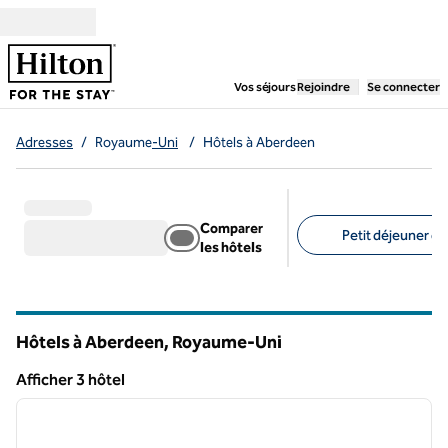
Aller directement au contenu
,
ouvre un nouvel ongl
Vos séjours
Rejoindre
Se connecter
Adresses
/
Royaume
-Uni
/
Hôtels à Aberdeen
Comparer
Petit déjeuner gra
les hôtels
Filtres suggérés
Hôtels à Aberdeen, Royaume-Uni
Afficher 3 hôtel
1
/
11
Afficher 3 hôtel
image précédente
image 
1 sur 11