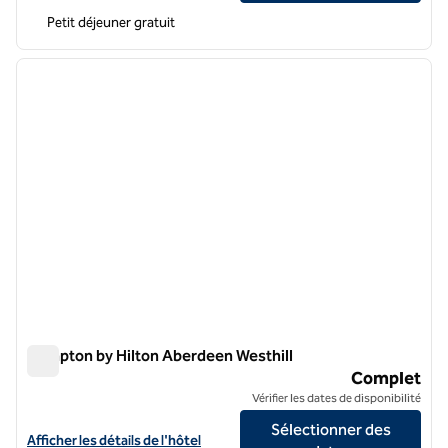
Petit déjeuner gratuit
1
/
12
image précédente
image 
1 sur 12
Hampton by Hilton Aberdeen Westhill
Hampton by Hilton Aberdeen Westhill
Complet
Vérifier les dates de disponibilité
Sélectionner des
Afficher les détails de l'hôtel Hampton by Hilton Aberdeen Westhill
Afficher les détails de l'hôtel