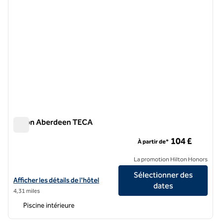
Hilton Aberdeen TECA
Hilton Aberdeen TECA
104 £
À partir de*
La promotion Hilton Honors
Sélectionner des
Afficher les détails de l'hôtel Hilton Aberdeen TECA
Afficher les détails de l'hôtel
dates
4,31 miles
Piscine intérieure
1
/
12