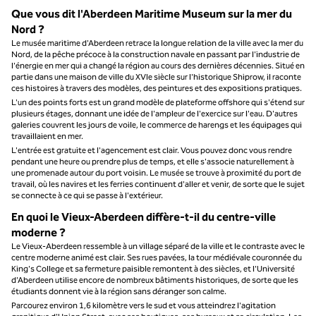
Que vous dit l'Aberdeen Maritime Museum sur la mer du
Nord ?
Le musée maritime d'Aberdeen retrace la longue relation de la ville avec la mer du
Nord, de la pêche précoce à la construction navale en passant par l'industrie de
l'énergie en mer qui a changé la région au cours des dernières décennies. Situé en
partie dans une maison de ville du XVIe siècle sur l'historique Shiprow, il raconte
ces histoires à travers des modèles, des peintures et des expositions pratiques.
L'un des points forts est un grand modèle de plateforme offshore qui s'étend sur
plusieurs étages, donnant une idée de l'ampleur de l'exercice sur l'eau. D'autres
galeries couvrent les jours de voile, le commerce de harengs et les équipages qui
travaillaient en mer.
L'entrée est gratuite et l'agencement est clair. Vous pouvez donc vous rendre
pendant une heure ou prendre plus de temps, et elle s'associe naturellement à
une promenade autour du port voisin. Le musée se trouve à proximité du port de
travail, où les navires et les ferries continuent d'aller et venir, de sorte que le sujet
se connecte à ce qui se passe à l'extérieur.
En quoi le Vieux-Aberdeen diffère-t-il du centre-ville
moderne ?
Le Vieux-Aberdeen ressemble à un village séparé de la ville et le contraste avec le
centre moderne animé est clair. Ses rues pavées, la tour médiévale couronnée du
King's College et sa fermeture paisible remontent à des siècles, et l'Université
d'Aberdeen utilise encore de nombreux bâtiments historiques, de sorte que les
étudiants donnent vie à la région sans déranger son calme.
Parcourez environ 1,6 kilomètre vers le sud et vous atteindrez l'agitation