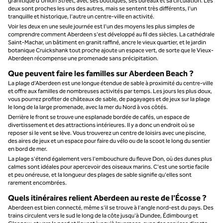
granitique d'Union Street, avec ses boutiques, ses bureaux et sa circulation. Les
deux sont proches les uns des autres, mais se sentent très différents, l'un
tranquille et historique, l'autre un centre-ville en activité.
Voir les deux en une seule journée est l'un des moyens les plus simples de
comprendre comment Aberdeen s'est développé au fil des siècles. La cathédrale
Saint-Machar, un bâtiment en granit raffiné, ancre le vieux quartier, et le jardin
botanique Cruickshank tout proche ajoute un espace vert, de sorte que le Vieux-
Aberdeen récompense une promenade sans précipitation.
Que peuvent faire les familles sur Aberdeen Beach ?
La plage d'Aberdeen est une longue étendue de sable à proximité du centre-ville
et offre aux familles de nombreuses activités par temps. Les jours les plus doux,
vous pourrez profiter de châteaux de sable, de pagayages et de jeux sur la plage
le long de la large promenade, avec la mer du Nord à vos côtés.
Derrière le front se trouve une esplanade bordée de cafés, un espace de
divertissement et des attractions intérieures. Il y a donc un endroit où se
reposer si le vent se lève. Vous trouverez un centre de loisirs avec une piscine,
des aires de jeux et un espace pour faire du vélo ou de la scoot le long du sentier
en bord de mer.
La plage s'étend également vers l'embouchure du fleuve Don, où des dunes plus
calmes sont idéales pour apercevoir des oiseaux marins. C'est une sortie facile
et peu onéreuse, et la longueur des plages de sable signifie qu'elles sont
rarement encombrées.
Quels itinéraires relient Aberdeen au reste de l'Écosse ?
Aberdeen est bien connecté, même s'il se trouve à l'angle nord-est du pays. Des
trains circulent vers le sud le long de la côte jusqu'à Dundee, Édimbourg et