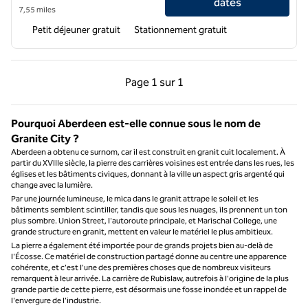
dates
7,55 miles
Petit déjeuner gratuit
Stationnement gratuit
Page précédente, 1 sur 1
Page suivante, 1 sur 
Page
1 sur 1
Page 1 sur 1
Pourquoi Aberdeen est-elle connue sous le nom de
Granite City ?
Aberdeen a obtenu ce surnom, car il est construit en granit cuit localement. À
partir du XVIIIe siècle, la pierre des carrières voisines est entrée dans les rues, les
églises et les bâtiments civiques, donnant à la ville un aspect gris argenté qui
change avec la lumière.
Par une journée lumineuse, le mica dans le granit attrape le soleil et les
bâtiments semblent scintiller, tandis que sous les nuages, ils prennent un ton
plus sombre. Union Street, l'autoroute principale, et Marischal College, une
grande structure en granit, mettent en valeur le matériel le plus ambitieux.
La pierre a également été importée pour de grands projets bien au-delà de
l'Écosse. Ce matériel de construction partagé donne au centre une apparence
cohérente, et c'est l'une des premières choses que de nombreux visiteurs
remarquent à leur arrivée. La carrière de Rubislaw, autrefois à l'origine de la plus
grande partie de cette pierre, est désormais une fosse inondée et un rappel de
l'envergure de l'industrie.