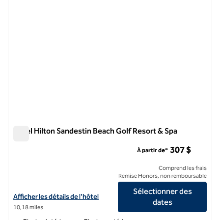
Hôtel Hilton Sandestin Beach Golf Resort & Spa
Hôtel Hilton Sandestin Beach Golf Resort & Spa
307 $
À partir de*
Comprend les frais
Remise Honors, non remboursable
Sélectionner des
Afficher les détails de l'hôtel Hilton Sandestin Beach Golf Resort & S
Afficher les détails de l'hôtel
dates
10,18 miles