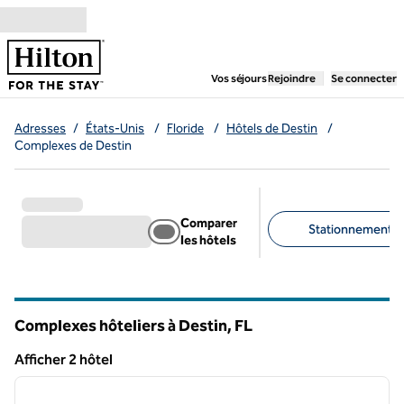
Aller directement au contenu
,
ouvre un nouvel ongl
Vos séjours
Rejoindre
Se connecter
Adresses
/
États-Unis
/
Floride
/
Hôtels de Destin
/
Complexes de Destin
Comparer
Stationnement gra
les hôtels
Filtres suggérés
Complexes hôteliers à Destin,
FL
Floride
Afficher 2 hôtel
1
/
12
Afficher 2 hôtel
image précédente
image 
1 sur 12