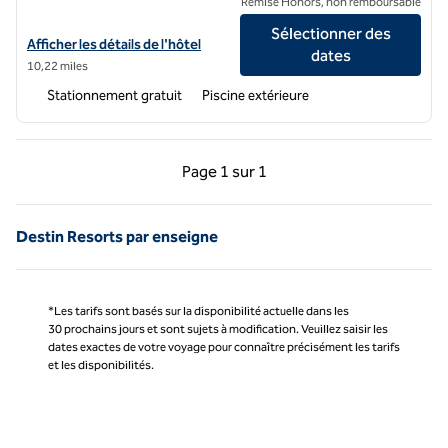
Remise Honors, non remboursable
Sélectionner des
Afficher les détails de l'hôtel Hilton Grand Vacations Club à Sandest
Afficher les détails de l'hôtel
dates
10,22 miles
Stationnement gratuit
Piscine extérieure
Page précédente, 1 sur 1
Page suivante, 1 sur 
Page
1 sur 1
Page 1 sur 1
Destin Resorts par enseigne
*Les tarifs sont basés sur la disponibilité actuelle dans les
30 prochains jours et sont sujets à modification. Veuillez saisir les
dates exactes de votre voyage pour connaître précisément les tarifs
et les disponibilités.