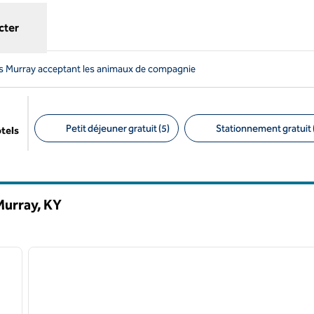
cter
s Murray acceptant les animaux de compagnie
Petit déjeuner gratuit (5)
Stationnement gratuit 
ôtels
Filtres suggérés
Murray,
KY
/
11
image suivante
image précédente
1 sur 8