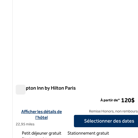
Hampton Inn by Hilton Paris
Hampton Inn by Hilton Paris
120$
À partir de*
Afficher les détails de l'hôtel Hampton Inn by Hilton Paris
Afficher les détails de
Remise Honors, non rembours
l'hôtel
Sélectionner des dates
22,95 miles
Petit déjeuner gratuit
Stationnement gratuit