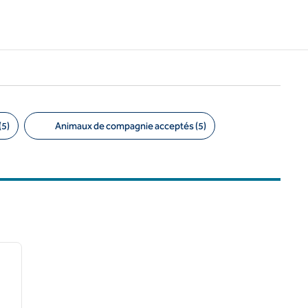
(5)
Animaux de compagnie acceptés (5)
1
/
8
image suivante