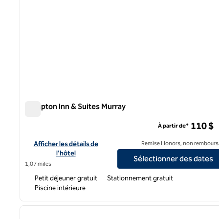
Hampton Inn & Suites Murray
Hampton Inn & Suites Murray
110 $
À partir de*
Afficher les détails de l'hôtel Hampton Inn & Suites Murray
Afficher les détails de
Remise Honors, non rembours
l'hôtel
Sélectionner des dates
1,07 miles
Petit déjeuner gratuit
Stationnement gratuit
Piscine intérieure
1
image précédente
1 sur 12