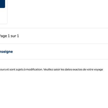
précédente, 1 sur 1
Page suivante, 1 sur 1
Page
1 sur 1
Page 1 sur 1
enseigne
jours et sont sujets à modification. Veuillez saisir les dates exactes de votre voyage