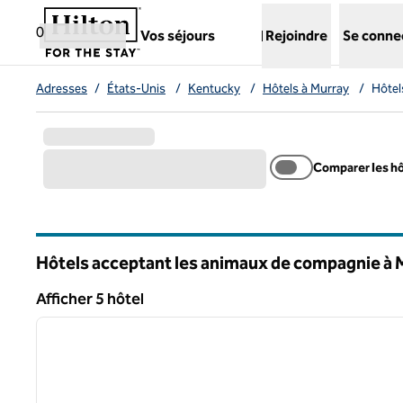
Aller directement au contenu
,
ouvre un nouvel onglet
0
Vos séjours
Rejoindre
Se conne
Adresses
/
États-Unis
/
Kentucky
/
Hôtels à Murray
/
Hôtel
Comparer les h
Hôtels acceptant les animaux de compagnie à 
Kentucky
Afficher 5 hôtel
1
Afficher 5 hôtel
image précédente
1 sur 11