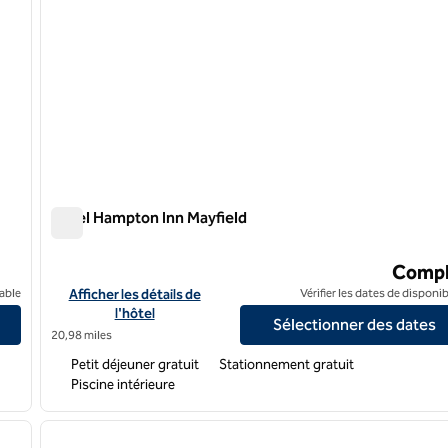
Hôtel Hampton Inn Mayfield
Hôtel Hampton Inn Mayfield
Compl
Afficher les détails de l'hôtel Hampton Inn Mayfield
able
Afficher les détails de
Vérifier les dates de disponib
l'hôtel
Sélectionner des dates
20,98 miles
Petit déjeuner gratuit
Stationnement gratuit
Piscine intérieure
/
12
1
image suivante
image précédente
1 sur 12