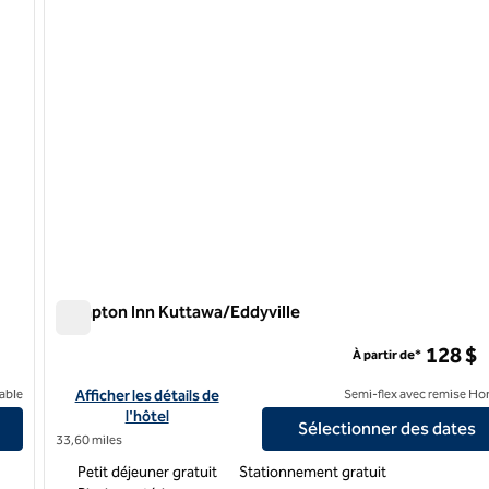
Hampton Inn Kuttawa/Eddyville
Hampton Inn Kuttawa/Eddyville
128 $
À partir de*
Afficher les détails de l'hôtel Hampton Inn Kuttawa/Eddyville
able
Afficher les détails de
Semi-flex avec remise Ho
l'hôtel
Sélectionner des dates
33,60 miles
Petit déjeuner gratuit
Stationnement gratuit