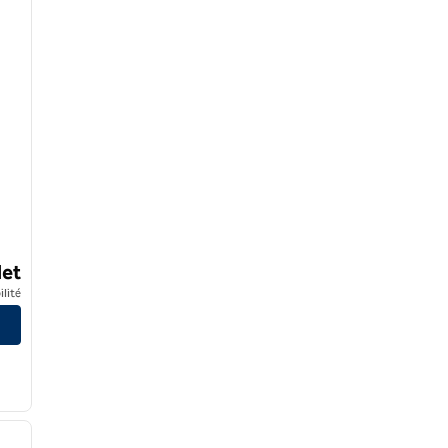
et
ilité
/
12
image suivante