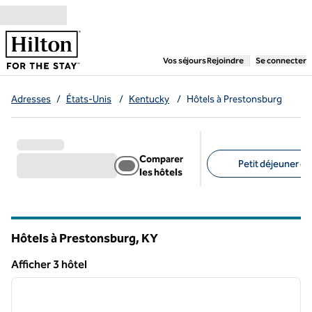
Aller directement au contenu
,
ouvre un nouvel ongl
Vos séjours
Rejoindre
Se connecter
Adresses
/
États-Unis
/
Kentucky
/
Hôtels à Prestonsburg
Comparer
Petit déjeuner gra
les hôtels
Filtres suggérés
Hôtels à Prestonsburg,
KY
Kentucky
Afficher 3 hôtel
1
/
12
Afficher 3 hôtel
image précédente
image 
1 sur 12