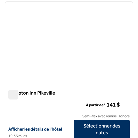
image précédente
image 
1 sur 12
Hampton Inn Pikeville
Hampton Inn Pikeville
141 $
À partir de*
Semi-flex avec remise Honors
Sélectionner des
Afficher les détails de l'hôtel Hampton Inn Pikeville
Afficher les détails de l'hôtel
dates
19,33 miles