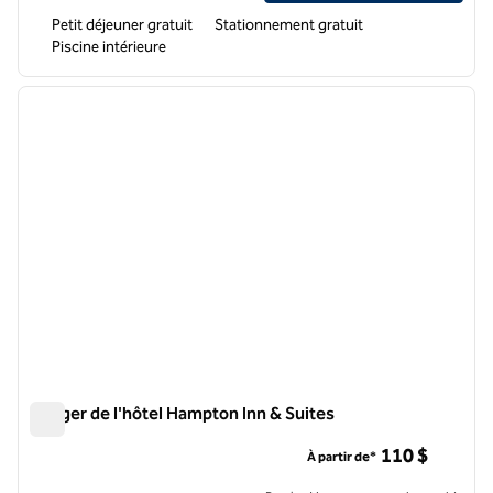
Petit déjeuner gratuit
Stationnement gratuit
Piscine intérieure
1
/
12
image précédente
image 
1 sur 12
Danger de l'hôtel Hampton Inn & Suites
Danger de l'hôtel Hampton Inn & Suites
110 $
À partir de*