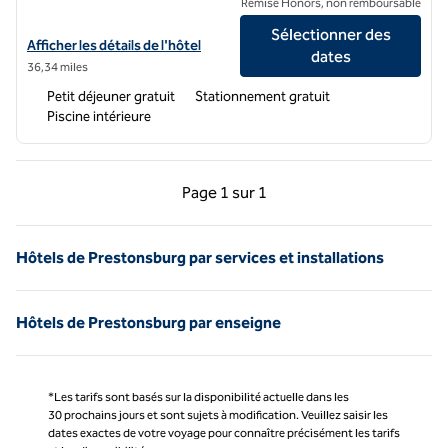
Remise Honors, non remboursable
Sélectionner des
Afficher les détails de l'hôtel Hampton Inn & Suites hazard
Afficher les détails de l'hôtel
dates
36,34 miles
Petit déjeuner gratuit
Stationnement gratuit
Piscine intérieure
Page précédente, 1 sur 1
Page suivante, 1 sur 
Page
1 sur 1
Page 1 sur 1
Hôtels de Prestonsburg par services et installations
Hôtels de Prestonsburg par enseigne
*Les tarifs sont basés sur la disponibilité actuelle dans les
30 prochains jours et sont sujets à modification. Veuillez saisir les
dates exactes de votre voyage pour connaître précisément les tarifs