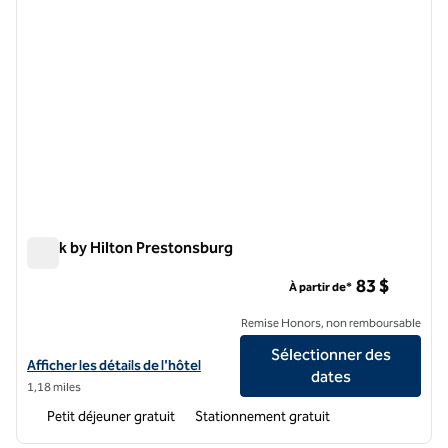
Spark by Hilton Prestonsburg
Spark by Hilton Prestonsburg
83 $
À partir de*
Remise Honors, non remboursable
Sélectionner des
Afficher les détails de l'hôtel Spark by Hilton Prestonsburg
Afficher les détails de l'hôtel
dates
1,18 miles
Petit déjeuner gratuit
Stationnement gratuit
1
/
12