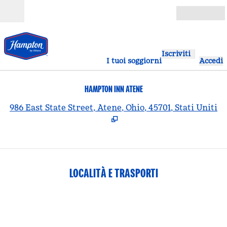
Vai al contenuto
Aperto
Iscriviti
I tuoi soggiorni
Accedi
HAMPTON INN ATENE
,
A
986 East State Street, Atene, Ohio, 45701, Stati Uniti
LOCALITÀ E TRASPORTI