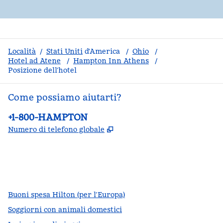
Località
/
Stati Uniti
d'America
/
Ohio
/
Hotel ad Atene
/
Hampton Inn Athens
/
Posizione dell’hotel
Come possiamo aiutarti?
Telefono:
+1-800-HAMPTON
,
Apre una nuova scheda
Numero di telefono globale
facebook
x
instagram
,
si apre in una nuova scheda
,
si apre in una nuova scheda
,
si apre in una nuova scheda
Buoni spesa Hilton (per l’Europa)
Soggiorni con animali domestici