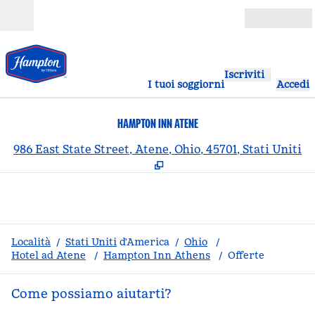
Vai al contenuto
Aperto
Iscriviti
I tuoi soggiorni
Accedi
HAMPTON INN ATENE
,
A
986 East State Street, Atene, Ohio, 45701, Stati Uniti
Località
/
Stati Uniti
d'America
/
Ohio
/
Hotel ad Atene
/
Hampton Inn Athens
/
Offerte
Come possiamo aiutarti?