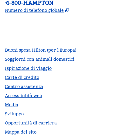
Telefono:
+1-800-HAMPTON
,
Apre una nuova scheda
Numero di telefono globale
facebook
x
instagram
,
si apre in una nuova scheda
,
si apre in una nuova scheda
,
si apre in una nuova scheda
Buoni spesa Hilton (per l’Europa)
Soggiorni con animali domestici
Ispirazione di viaggio
Carte di credito
Centro assistenza
Accessibilità web
Media
Sviluppo
Opportunità di carriera
Mappa del sito