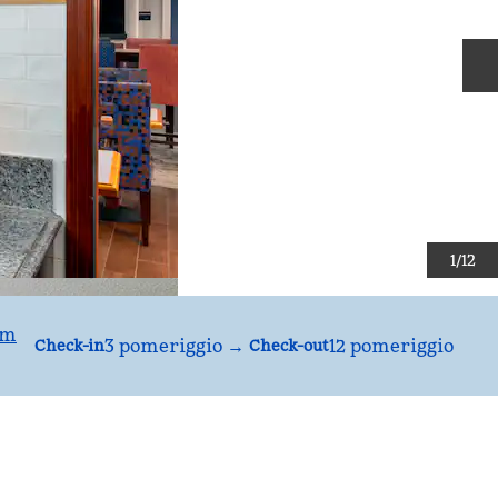
D
1
/
12
om
3 pomeriggio
→
12 pomeriggio
Check-in
Check-out