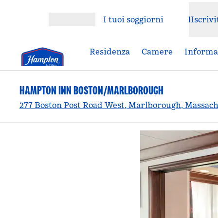
Vai al contenuto
I tuoi soggiorni
Iscrivi
Apri menu
Residenza
Camere
Informaz
HAMPTON INN BOSTON/MARLBOROUGH
277 Boston Post Road West, Marlborough, Massachus