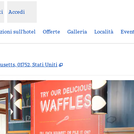
ti
Accedi
ioni sull’hotel
Offerte
Galleria
Località
Event
,
Apre una nuova scheda
etts, 01752, Stati Uniti