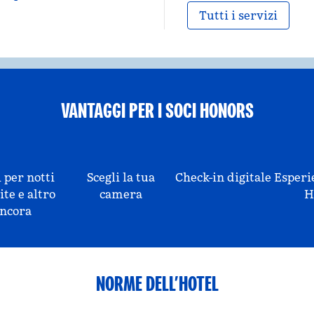
Tutti i servizi
VANTAGGI PER I SOCI HONORS
 per notti
Scegli la tua
Check-in digitale
Esperi
ite e altro
camera
H
ncora
NORME DELL’HOTEL