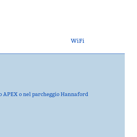
WiFi
tro APEX o nel parcheggio Hannaford