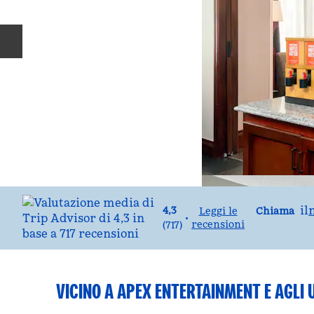
Diapositiva precedente
Chiama
il
4,3
Chiama
Leggi le
•
recensioni
(
717
)
VICINO A APEX ENTERTAINMENT E AGLI U