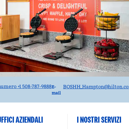
Email
numero +1 508-787-9888
BOSHH_Hampton
@hilton.c
E-
mail
FFICI AZIENDALI
I NOSTRI SERVIZI