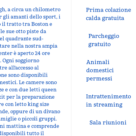
gh, a circa un chilometro
Prima colazione
 gli amanti dello sport, i
calda gratuita
 il tratto tra Boston e
e sue otto piste da
Parcheggio
 del quadrante sud-
gratuito
otare nella nostra ampia
center è aperto 24 ore
i. Ogni soggiorno
Animali
re all'accesso al
domestici
ne sono disponibili
permessi
mestici. Le camere sono
ze e con due letti queen
Intrattenimento
kit per la preparazione
e con letto king size
in streaming
onde, oppure di un divano
amiglie o piccoli gruppi.
Sala riunioni
ogni mattina e comprende
isponibili tutto il