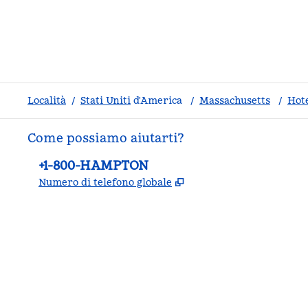
Località
/
Stati Uniti
d'America
/
Massachusetts
/
Hot
Come possiamo aiutarti?
Telefono:
+1-800-HAMPTON
,
Apre una nuova sche
Numero di telefono globale
facebook
x
instagram
,
si apre in una nuova scheda
,
si apre in una nuova scheda
,
si apre in una nuova scheda