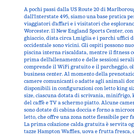
A pochi passi dalla US Route 20 di Marlborou
dall'Interstate 495, siamo una base pratica per
viaggiatori d'affari e i visitatori che esplorano
Worcester. Il New England Sports Center, con l
ghiaccio, dista circa 1,miglia e i parchi uffici
occidentale sono vicini. Gli ospiti possono nu
piscina interna riscaldata, mentre il fitness 
prima dell'allenamento e delle sessioni seral
comprende il WiFi gratuito e il parcheggio, olt
business center. Al momento della prenotazio
camere comunicanti o adatte agli animali do
disponibili in configurazioni con letto king si
size, ciascuna dotata di scrivania, minifrigo, 
del caffè e TV a schermo piatto. Alcune camer
sono dotate di cabina doccia e forno a micro
letto, che offre una zona notte flessibile per f
La prima colazione calda gratuita è servita 
tazze Hampton Waffles, uova e frutta fresca, d