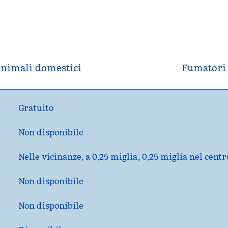
nimali domestici
Fumatori
Gratuito
Non disponibile
Nelle vicinanze, a 0,25 miglia,
0,25 miglia nel cen
Non disponibile
Non disponibile