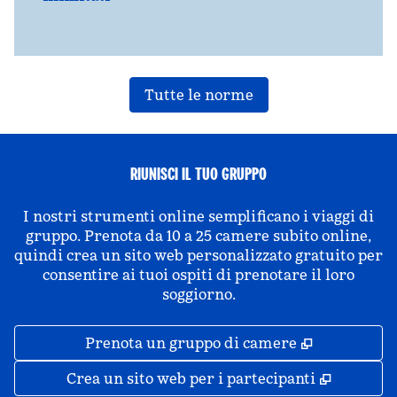
Tutte le norme
RIUNISCI IL TUO GRUPPO
I nostri strumenti online semplificano i viaggi di
gruppo. Prenota da 10 a 25 camere subito online,
quindi crea un sito web personalizzato gratuito per
consentire ai tuoi ospiti di prenotare il loro
soggiorno.
,
Apre una 
Prenota un gruppo di camere
,
Apre un
Crea un sito web per i partecipanti