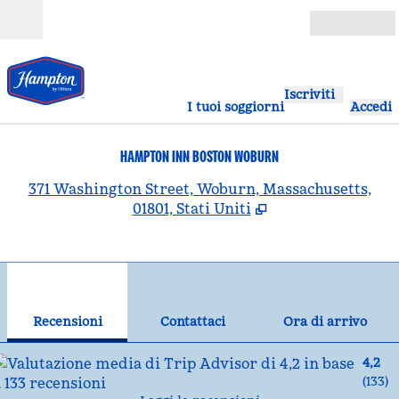
Vai al contenuto
Aperto
Iscriviti
I tuoi soggiorni
Accedi
HAMPTON INN BOSTON WOBURN
,
A
371 Washington Street, Woburn, Massachusetts,
01801, Stati Uniti
1
/
12
immagine precedente
imm
1 di 12
Contattaci
Recensioni
Contattaci
Ora di arrivo
4,2
(
133
)