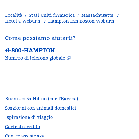
Località
/
Stati Uniti
d'America
/
Massachusetts
/
Hotel a Woburn
/
Hampton Inn Boston Woburn
Come possiamo aiutarti?
Telefono:
+1-800-HAMPTON
,
Apre una nuova scheda
Numero di telefono globale
facebook
x
instagram
,
si apre in una nuova scheda
,
si apre in una nuova scheda
,
si apre in una nuova scheda
Buoni spesa Hilton (per l’Europa)
Soggiorni con animali domestici
Ispirazione di viaggio
Carte di credito
Centro assistenza