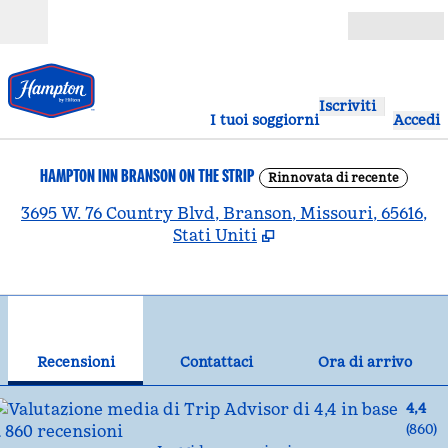
Vai al contenuto
Aperto
Iscriviti
I tuoi soggiorni
Accedi
HAMPTON INN BRANSON ON THE STRIP
Rinnovata di recente
,
A
3695 W. 76 Country Blvd, Branson, Missouri, 65616,
Stati Uniti
1
/
12
immagine precedente
imm
1 di 12
Contattaci
Recensioni
Contattaci
Ora di arrivo
4,4
(
860
)