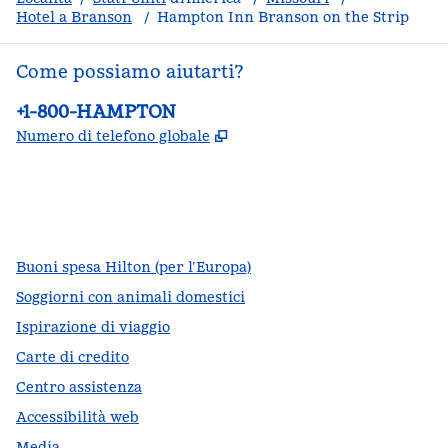
Hotel a Branson
/
Hampton Inn Branson on the Strip
Come possiamo aiutarti?
Telefono:
+1-800-HAMPTON
,
Apre una nuova scheda
Numero di telefono globale
facebook
x
instagram
,
si apre in una nuova scheda
,
si apre in una nuova scheda
,
si apre in una nuova scheda
Buoni spesa Hilton (per l’Europa)
Soggiorni con animali domestici
Ispirazione di viaggio
Carte di credito
Centro assistenza
Accessibilità web
Media