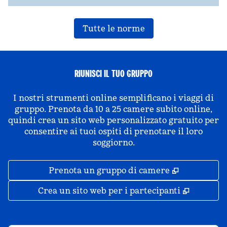
Tutte le norme
RIUNISCI IL TUO GRUPPO
I nostri strumenti online semplificano i viaggi di
gruppo. Prenota da 10 a 25 camere subito online,
quindi crea un sito web personalizzato gratuito per
consentire ai tuoi ospiti di prenotare il loro
soggiorno.
,
Apre una 
Prenota un gruppo di camere
,
Apre un
Crea un sito web per i partecipanti