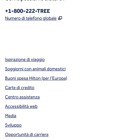
Telefono:
+1-800-222-TREE
,
Apre una nuova scheda
Numero di telefono globale
x
facebook
instagram
,
si apre in una nuova scheda
,
si apre in una nuova scheda
,
si apre in una nuova scheda
Ispirazione di viaggio
Soggiorni con animali domestici
Buoni spesa Hilton (per l’Europa)
Carte di credito
Centro assistenza
Accessibilità web
Media
Sviluppo
Opportunità di carriera