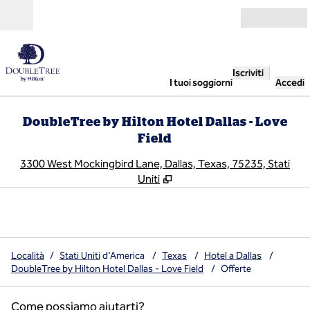
Vai al contenuto
Aperto
Iscriviti
I tuoi soggiorni
Accedi
DoubleTree by Hilton Hotel Dallas - Love
Field
,
A
3300 West Mockingbird Lane, Dallas, Texas, 75235, Stati
Uniti
Località
/
Stati Uniti
d'America
/
Texas
/
Hotel a Dallas
/
DoubleTree by Hilton Hotel Dallas - Love Field
/
Offerte
Come possiamo aiutarti?