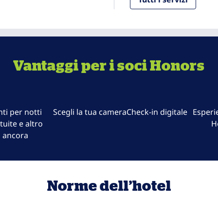
Vantaggi per i soci Honors
ti per notti
Scegli la tua camera
Check-in digitale
Esperi
tuite e altro
H
ancora
Norme dell’hotel