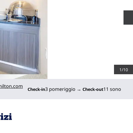
D
1
/
10
ilton.com
3 pomeriggio
→
11 sono
Check-in
Check-out
izi