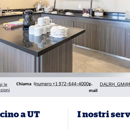
Chiama
Email
Chiama
il
numero +1 972-644-4000
DALRH_GM
@h
i le
E-
sioni
mail
cino a UT
I nostri serv