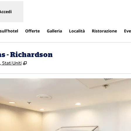
Accedi
sull’hotel
Offerte
Galleria
Località
Ristorazione
Eve
as - Richardson
,
Apre una nuova scheda
Stati Uniti