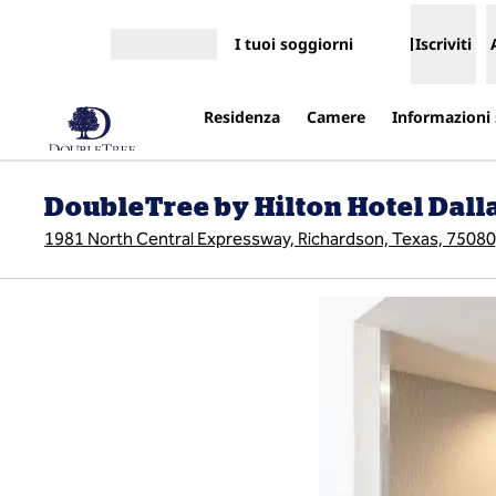
Vai al contenuto
I tuoi soggiorni
Iscriviti
Apri menu
Residenza
Camere
Informazioni 
DoubleTree by Hilton Hotel Dall
1981 North Central Expressway, Richardson, Texas, 75080, 