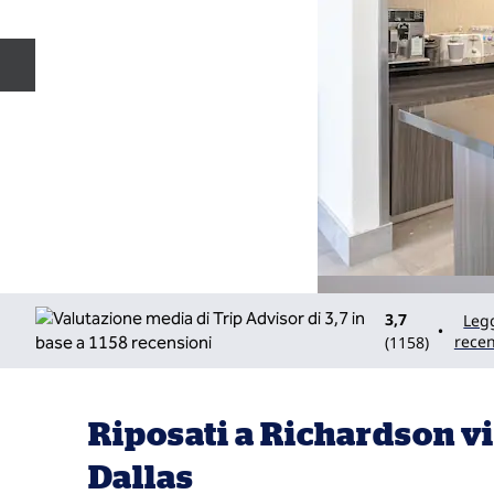
Diapositiva precedente
3,7
Legg
•
recen
(
1158
)
Riposati a Richardson vi
Dallas