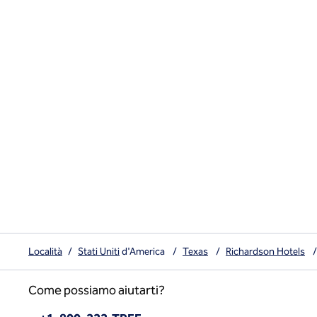
Località
/
Stati Uniti
d'America
/
Texas
/
Richardson Hotels
/
Come possiamo aiutarti?