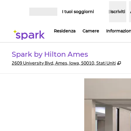
Vai al contenuto
I tuoi soggiorni
Iscriviti
Apri menu
Residenza
Camere
Informazioni
Spark by Hilton Ames
,
Apr
2609 University Blvd, Ames, Iowa, 50010, Stati Uniti