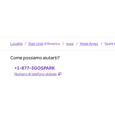
Località
/
Stati Uniti
d'America
/
Iowa
/
Hotel Ames
/
Spark 
Come possiamo aiutarti?
Telefono:
+1-877-5GOSPARK
,
Apre una nuova scheda
Numero di telefono globale