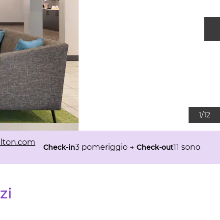
D
1
/
12
lton.com
3 pomeriggio
→
11 sono
Check-in
Check-out
zi