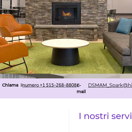
Chiama
Email
il
numero +1 515-268-8808
Chiama
DSMAM_Spark
@hi
E-
mail
I nostri servi