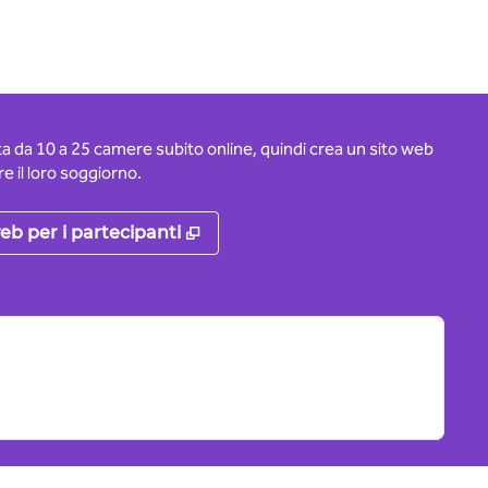
ota da 10 a 25 camere subito online, quindi crea un sito web
e il loro soggiorno.
scheda
,
Apre una nuova scheda
eb per i partecipanti