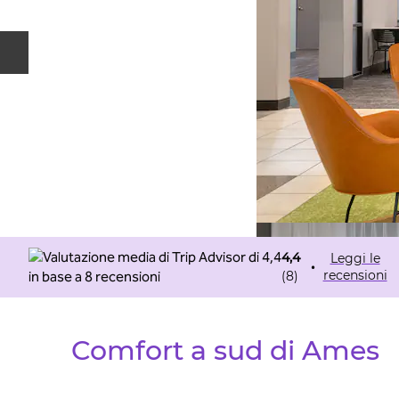
Diapositiva precedente
4,4
Leggi le
•
recensioni
(
8
)
Comfort a sud di Ames