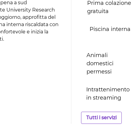
appena a sud
Prima colazione
tate University Research
gratuita
oggiorno, approfitta del
ina interna riscaldata con
Piscina interna
fortevole e inizia la
i.
Animali
domestici
permessi
Intrattenimento
in streaming
Tutti i servizi