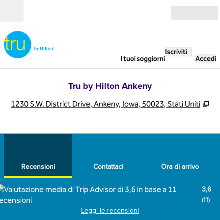
Vai al contenuto
Aperto
Iscriviti
I tuoi soggiorni
Accedi
Tru by Hilton Ankeny
,
Ap
1230 S.W. District Drive, Ankeny, Iowa, 50023, Stati Uniti
1
/
12
immagine precedente
imma
1 di 12
Contattaci
Recensioni
Contattaci
Ora di arrivo
3,6
(
11
)
Leggi le recensioni