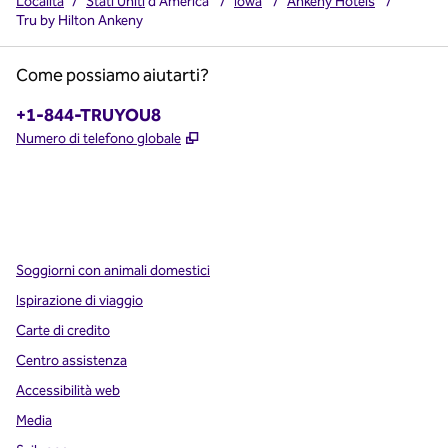
Località
/
Stati Uniti
d'America
/
Iowa
/
Ankeny Hotels
/
Tru by Hilton Ankeny
Come possiamo aiutarti?
Telefono:
+1-844-TRUYOU8
,
Apre una nuova scheda
Numero di telefono globale
x
facebook
instagram
,
si apre in una nuova scheda
,
si apre in una nuova scheda
,
si apre in una nuova scheda
Soggiorni con animali domestici
Ispirazione di viaggio
Carte di credito
Centro assistenza
Accessibilità web
Media