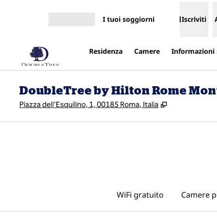
Vai al contenuto
I tuoi soggiorni
Iscriviti
Apri menu
Residenza
Camere
Informazioni 
DoubleTree by Hilton Rome Mon
,
Apre una nuo
Piazza dell'Esquilino, 1, 00185 Roma, Italia
WiFi gratuito
Camere p