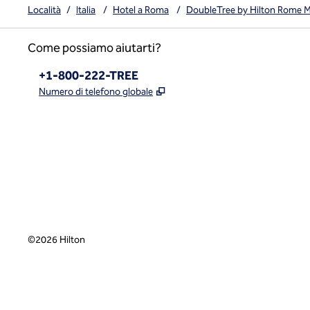
Località
/
Italia
/
Hotel a Roma
/
DoubleTree by Hilton Rome M
Come possiamo aiutarti?
Telefono:
+1-800-222-TREE
,
Apre una nuova scheda
Numero di telefono globale
x
facebook
instagram
,
si apre in una nuova scheda
,
si apre in una nuova scheda
,
si apre in una nuova scheda
©
2026
Hilton