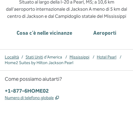
Situato al largo della I-20 a Pearl, MS; a 10,6 km
dall'aeroporto internazionale di Jackson A meno di 5 km dal
centro di Jackson e dal Campidoglio statale del Mississippi
Cosa c’è nelle vicinanze
Aeroporti
Località
/
Stati Uniti
d'America
/
Mississippi
/
Hotel Pearl
/
Home2 Suites by Hilton Jackson Pearl
Come possiamo aiutarti?
Telefono:
+1-877-6HOME02
,
Apre una nuova scheda
Numero di telefono globale
x
facebook
instagram
,
si apre in una nuova scheda
,
si apre in una nuova scheda
,
si apre in una nuova scheda