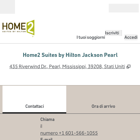
Vai al contenuto
Aperto
Iscriviti
I tuoi soggiorni
Accedi
Home2 Suites by Hilton Jackson Pearl
,
Apr
435 Riverwind Dr., Pearl, Mississippi, 39208, Stati Uniti
1
/
12
immagine precedente
imma
1 di 12
Contattaci
Contattaci
Ora di arrivo
Chiama
Chiama
il
numero +1 601-566-1055
Email
E-mail