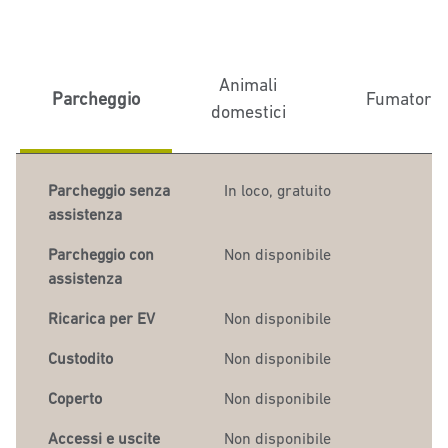
Animali
Parcheggio
Fumatori
domestici
Parcheggio senza
In loco
,
gratuito
assistenza
Parcheggio con
Non disponibile
assistenza
Ricarica per EV
Non disponibile
Custodito
Non disponibile
Coperto
Non disponibile
Accessi e uscite
Non disponibile