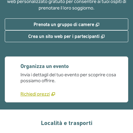
web personalizzato gratuito per consentire ai tuoi ospiti di
prenotare il loro soggiorno.
,
Apre una nuov
Prenota un gruppo di camere
,
Apre una nu
Crea un sito web per i partecipanti
Organizza un evento
Invia i dettagli del tuo evento per scoprire cosa
possiamo offrire.
Richiedi prezzi
Località e trasporti