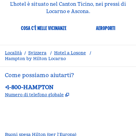
L'hotel è situato nel Canton Ticino, nei pressi di
Locarno e Ascona.
COSA C’È NELLE VICINANZE
AEROPORTI
Località
/
Svizzera
/
Hotel a Losone
/
Hampton by Hilton Locarno
Come possiamo aiutarti?
Telefono:
+1-800-HAMPTON
,
Apre una nuova scheda
Numero di telefono globale
facebook
x
instagram
,
si apre in una nuova scheda
,
si apre in una nuova scheda
,
si apre in una nuova scheda
Buoni spesa Hilton (per l’Europa)