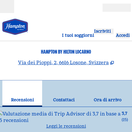
Vai al contenuto
Aperto
Iscriviti
I tuoi soggiorni
Accedi
HAMPTON BY HILTON LOCARNO
,
Apre u
Via dei Pioppi, 2, 6616 Losone, Svizzera
1
/
12
immagine precedente
imm
1 di 12
Contattaci
Recensioni
Contattaci
Ora di arrivo
3,7
(
15
)
Leggi le recensioni