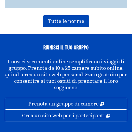
Tutte le norme
RIUNISCI IL TUO GRUPPO
I nostri strumenti online semplificano i viaggi di
gruppo. Prenota da 10 a 25 camere subito online,
quindi crea un sito web personalizzato gratuito per
consentire ai tuoi ospiti di prenotare il loro
soggiorno.
,
Apre una 
Prenota un gruppo di camere
,
Apre un
Crea un sito web per i partecipanti