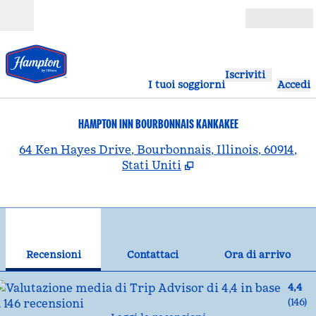
Vai al contenuto
Aperto
Iscriviti
I tuoi soggiorni
Accedi
HAMPTON INN BOURBONNAIS KANKAKEE
,
A
64 Ken Hayes Drive, Bourbonnais, Illinois, 60914,
Stati Uniti
1
/
12
immagine precedente
imm
1 di 12
Contattaci
Recensioni
Contattaci
Ora di arrivo
4,4
(
146
)