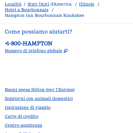
Località
/
Stati Uniti
d'America
/
Illinois
/
Hotel a Bourbonnais
/
Hampton Inn Bourbonnais Kankakee
Come possiamo aiutarti?
Telefono:
+1-800-HAMPTON
,
Apre una nuova scheda
Numero di telefono globale
facebook
x
instagram
,
si apre in una nuova scheda
,
si apre in una nuova scheda
,
si apre in una nuova scheda
Buoni spesa Hilton (per l’Europa)
Soggiorni con animali domestici
Ispirazione di viaggio
Carte di credito
Centro assistenza