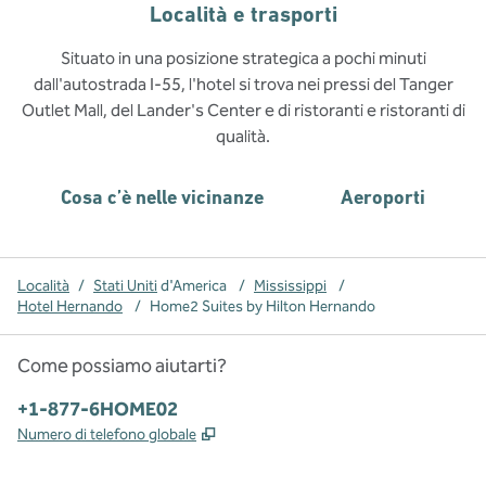
Località e trasporti
Situato in una posizione strategica a pochi minuti
dall'autostrada I-55, l'hotel si trova nei pressi del Tanger
Outlet Mall, del Lander's Center e di ristoranti e ristoranti di
qualità.
Cosa c’è nelle vicinanze
Aeroporti
Località
/
Stati Uniti
d'America
/
Mississippi
/
Hotel Hernando
/
Home2 Suites by Hilton Hernando
Come possiamo aiutarti?
Telefono:
+1-877-6HOME02
,
Apre una nuova scheda
Numero di telefono globale