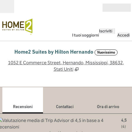
Vai al contenuto
Aperto
Iscriviti
I tuoi soggiorni
Accedi
Home2 Suites by Hilton Hernando
Nuovissimo
,
A
1052 E Commerce Street, Hernando, Mississippi, 38632,
Stati Uniti
1
/
12
immagine precedente
imma
1 di 12
Contattaci
Recensioni
Contattaci
Ora di arrivo
4,5
(
4
)