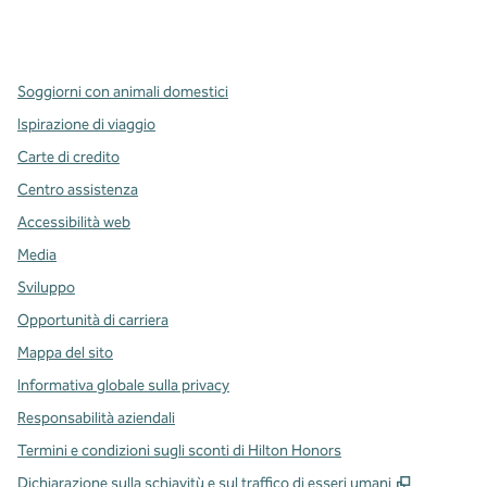
x
facebook
instagram
,
si apre in una nuova scheda
,
si apre in una nuova scheda
,
si apre in una nuova scheda
Soggiorni con animali domestici
Ispirazione di viaggio
Carte di credito
Centro assistenza
Accessibilità web
Media
Sviluppo
Opportunità di carriera
Mappa del sito
Informativa globale sulla privacy
Responsabilità aziendali
Termini e condizioni sugli sconti di Hilton Honors
,
Apre una
Dichiarazione sulla schiavitù e sul traffico di esseri umani