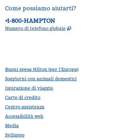
Come possiamo aiutarti?
Telefono:
+1-800-HAMPTON
,
Apre una nuova scheda
Numero di telefono globale
facebook
x
instagram
,
si apre in una nuova scheda
,
si apre in una nuova scheda
,
si apre in una nuova scheda
Buoni spesa Hilton (per l’Europa)
Soggiorni con animali domestici
Ispirazione di viaggio
Carte di credito
Centro assistenza
Accessibilità web
Media
Sviluppo