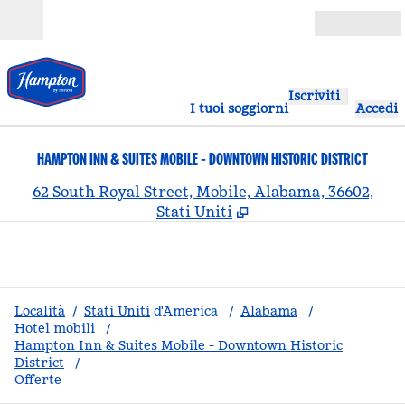
Vai al contenuto
Aperto
Iscriviti
I tuoi soggiorni
Accedi
HAMPTON INN & SUITES MOBILE - DOWNTOWN HISTORIC DISTRICT
,
A
62 South Royal Street, Mobile, Alabama, 36602,
Stati Uniti
Località
/
Stati Uniti
d'America
/
Alabama
/
Hotel mobili
/
Hampton Inn & Suites Mobile - Downtown Historic
District
/
Offerte