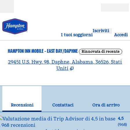
Vai al contenuto
Aperto
Iscriviti
I tuoi soggiorni
Accedi
HAMPTON INN MOBILE - EAST BAY/DAPHNE
Rinnovata di recente
,
A
29451 U.S. Hwy. 98, Daphne, Alabama, 36526, Stati
Uniti
1
/
12
immagine precedente
imm
1 di 12
Contattaci
Recensioni
Contattaci
Ora di arrivo
4,5
(
968
)