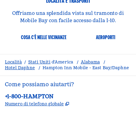
LOCALITÀ E TRASPORTI
Offriamo una splendida vista sul tramonto di
Mobile Bay con facile accesso dalla I-10.
COSA C’È NELLE VICINANZE
AEROPORTI
Località
/
Stati Uniti
d'America
/
Alabama
/
Hotel Daphne
/
Hampton Inn Mobile - East Bay/Daphne
Come possiamo aiutarti?
Telefono:
+1-800-HAMPTON
,
Apre una nuova scheda
Numero di telefono globale
facebook
x
instagram
,
si apre in una nuova scheda
,
si apre in una nuova scheda
,
si apre in una nuova scheda