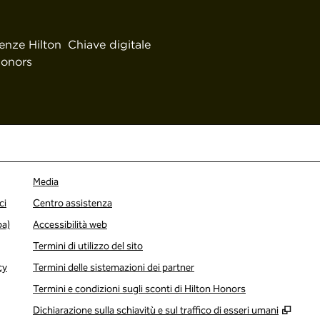
enze Hilton
Chiave digitale
onors
Media
ci
Centro assistenza
pa)
Accessibilità web
Termini di utilizzo del sito
cy
Termini delle sistemazioni dei partner
Termini e condizioni sugli sconti di Hilton Honors
,
Apre
Dichiarazione sulla schiavitù e sul traffico di esseri umani