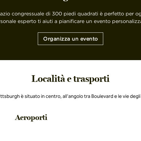
spazio congressuale di 300 piedi quadrati è perfetto per o
rsonale esperto ti aiuti a pianificare un evento personaliz
Organizza un evento
Località e trasporti
ttsburgh è situato in centro, all'angolo tra Boulevard e le vie degli 
Aeroporti