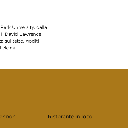
Park University, dalla
 il David Lawrence
sul tetto, goditi il
 vicine.
er non
Ristorante in loco