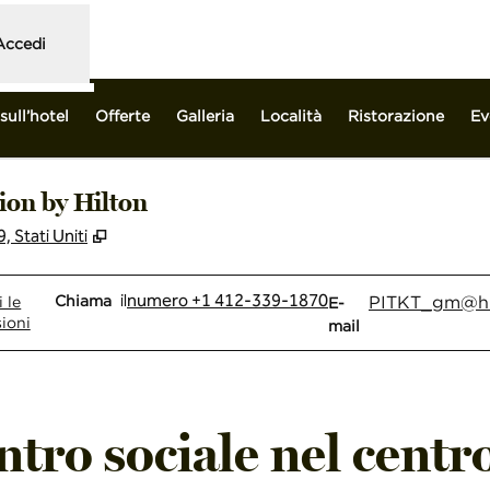
Accedi
sull’hotel
Offerte
Galleria
Località
Ristorazione
Ev
ion by Hilton
,
Apre una nuova scheda
 Stati Uniti
Chiama
Email
il
numero +1 412-339-1870
Chiama
PITKT_gm
@hi
 le
E-
ioni
mail
ntro sociale nel centro