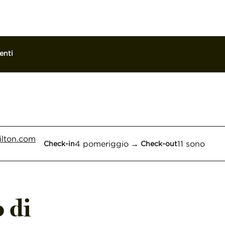
enti
1 di 12
1
/
12
immagine precedente
immagine success
lton.com
4 pomeriggio
→
11 sono
Check-in
Check-out
 di