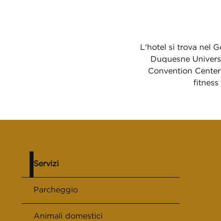
L'hotel si trova nel 
Duquesne Universi
Convention Center s
fitness
Servizi
Parcheggio
Animali domestici