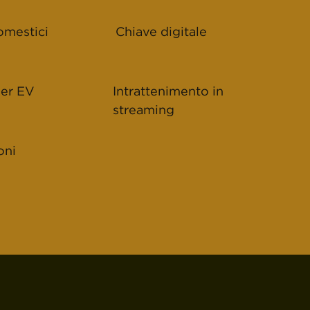
omestici
Chiave digitale
per EV
Intrattenimento in
streaming
oni