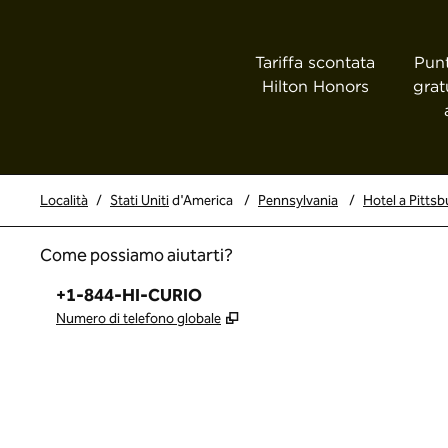
Tariffa scontata
Punt
Hilton Honors
grat
Località
/
Stati Uniti
d'America
/
Pennsylvania
/
Hotel a Pitts
Come possiamo aiutarti?
Telefono:
+1-844-HI-CURIO
,
Apre una nuova scheda
Numero di telefono globale
x
facebook
instagram
,
si apre in una nuova scheda
,
si apre in una nuova scheda
,
si apre in una nuova scheda