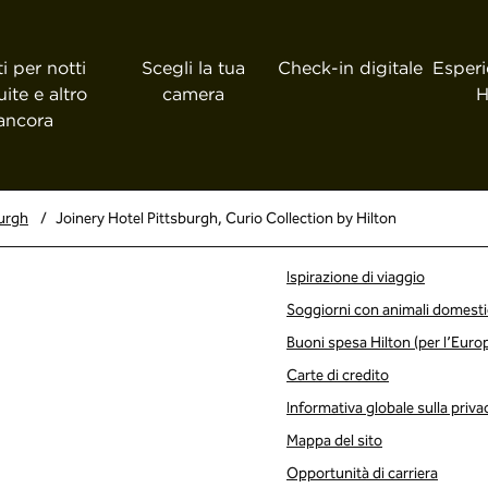
i per notti
Scegli la tua
Check-in digitale
Esperi
uite e altro
camera
H
ancora
burgh
/
Joinery Hotel Pittsburgh, Curio Collection by Hilton
Ispirazione di viaggio
Soggiorni con animali domesti
Buoni spesa Hilton (per l’Euro
Carte di credito
Informativa globale sulla priva
Mappa del sito
Opportunità di carriera