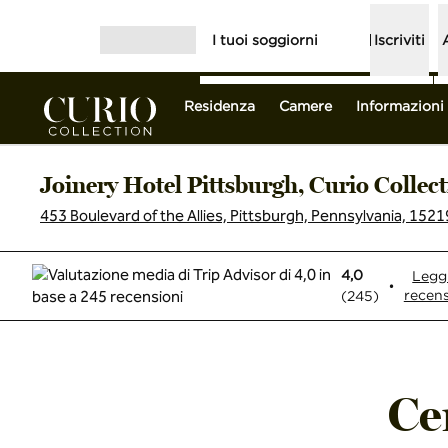
Vai al contenuto
I tuoi soggiorni
Iscriviti
Apri menu
Residenza
Camere
Informazioni 
Joinery Hotel Pittsburgh, Curio Collect
453 Boulevard of the Allies, Pittsburgh, Pennsylvania, 15219,
4,0
Leggi
•
recens
(
245
)
Ce