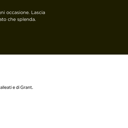
gni occasione. Lascia
zato che splenda.
alleati e di Grant.