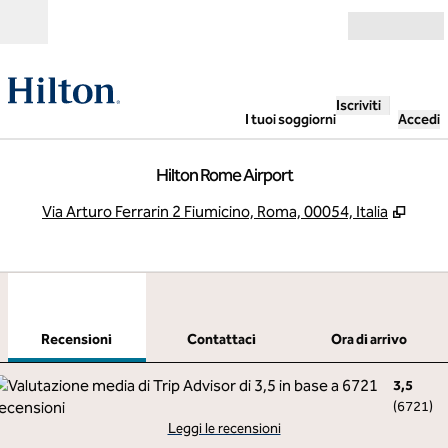
Vai al contenuto
Aperto
Iscriviti
I tuoi soggiorni
Accedi
Hilton Rome Airport
,
Apre
Via Arturo Ferrarin 2 Fiumicino, Roma, 00054, Italia
1
/
12
immagine precedente
imma
1 di 12
Contattaci
Recensioni
Contattaci
Ora di arrivo
3,5
(
6721
)
Leggi le recensioni