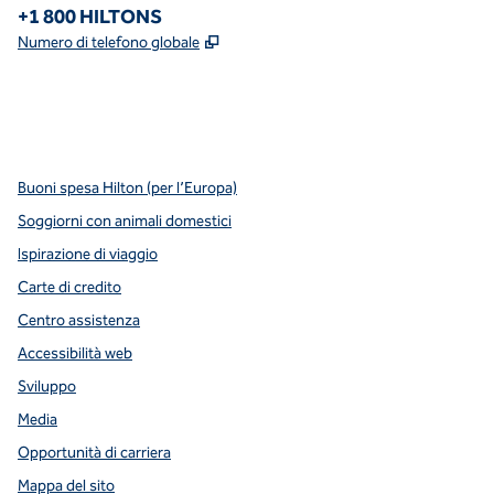
Telefono:
+1 800 HILTONS
,
Apre una nuova scheda
Numero di telefono globale
x
facebook
instagram
YouTube
pinterest
,
si apre in una nuova scheda
,
si apre in una nuova scheda
,
si apre in una nuova scheda
,
apre una nuova scheda
,
apre una nuova scheda
Buoni spesa Hilton (per l’Europa)
Soggiorni con animali domestici
Ispirazione di viaggio
Carte di credito
Centro assistenza
Accessibilità web
Sviluppo
Media
Opportunità di carriera
Mappa del sito