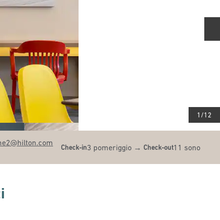
D
1
/
12
me2
@hilton.com
3 pomeriggio
→
11 sono
Check-in
Check-out
i