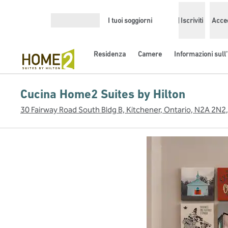
Vai al contenuto
I tuoi soggiorni
Iscriviti
Acce
Apri menu
Residenza
Camere
Informazioni sull’
Cucina Home2 Suites by Hilton
30 Fairway Road South Bldg B, Kitchener, Ontario, N2A 2N2