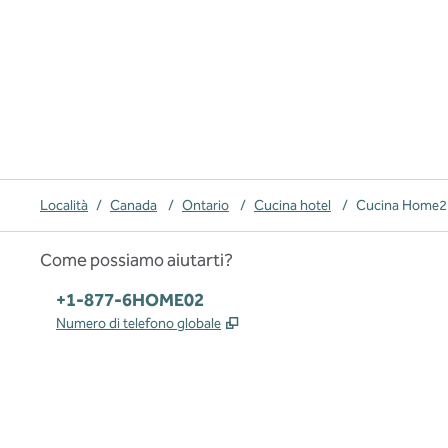
Località
/
Canada
/
Ontario
/
Cucina hotel
/
Cucina Home2 S
Come possiamo aiutarti?
Telefono:
+1-877-6HOME02
,
Apre una nuova scheda
Numero di telefono globale
x
facebook
instagram
,
si apre in una nuova scheda
,
si apre in una nuova scheda
,
si apre in una nuova scheda