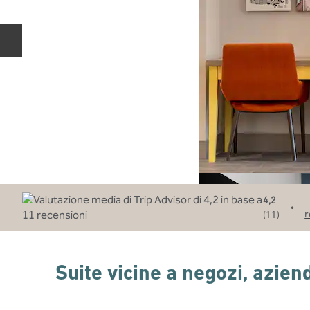
Diapositiva precedente
4,2
•
r
(
11
)
Suite vicine a negozi, azien