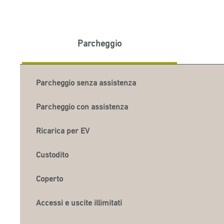
Parcheggio
Parcheggio senza assistenza
Parcheggio con assistenza
Ricarica per EV
Custodito
Coperto
Accessi e uscite illimitati