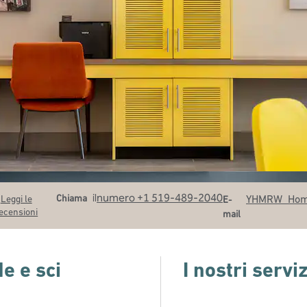
Chiama
Email
il
numero +1 519-489-2040
Chiama
YHMRW_Ho
Leggi le
E-
ecensioni
mail
de e sci
I nostri serviz