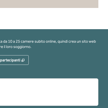
ota da 10 a 25 camere subito online, quindi crea un sito web
e il loro soggiorno.
,
Apre una nuova scheda
 partecipanti