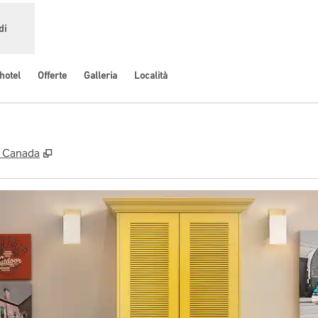
di
hotel
Offerte
Galleria
Località
,
Apre una nuova scheda
, Canada