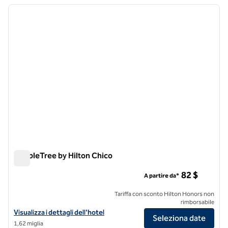
immagine precedente
immagi
1 di 12
DoubleTree by Hilton Chico
DoubleTree by Hilton Chico
82 $
A partire da*
Tariffa con sconto Hilton Honors non
rimborsabile
Visualizza i dettagli dell'hotel DoubleTree by Hilton Chico
Visualizza i dettagli dell'hotel
Seleziona date
1,62 miglia