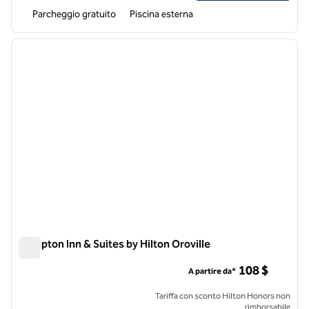
Parcheggio gratuito
Piscina esterna
1
/
12
immagine precedente
immagi
1 di 12
Hampton Inn & Suites by Hilton Oroville
Hampton Inn & Suites by Hilton Oroville
108 $
A partire da*
Tariffa con sconto Hilton Honors non
rimborsabile