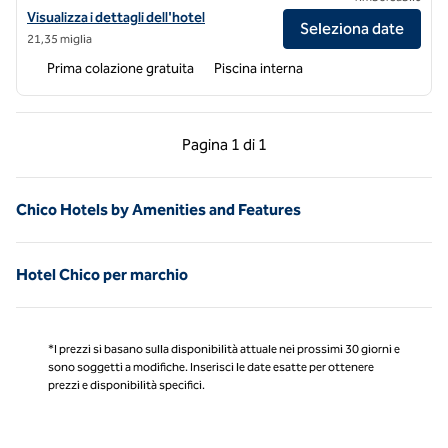
Visualizza i dettagli dell'hotel Hampton Inn e Suites by Hilton Oroville
Visualizza i dettagli dell'hotel
Seleziona date
21,35 miglia
Prima colazione gratuita
Piscina interna
Pagina precedente, 1 di 1
Pagina successiva, 1 
Pagina
1 di 1
Pagina 1 di 1
Chico Hotels by Amenities and Features
Hotel Chico per marchio
*I prezzi si basano sulla disponibilità attuale nei prossimi 30 giorni e
sono soggetti a modifiche. Inserisci le date esatte per ottenere
prezzi e disponibilità specifici.