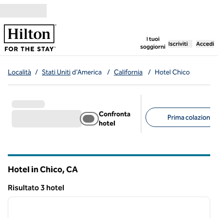
Vai al contenuto
,
apre una nuo
I tuoi
Iscriviti
Accedi
soggiorni
Località
/
Stati Uniti
d'America
/
California
/
Hotel Chico
Confronta
Prima colazione g
hotel
Filtri consigliati
Hotel in Chico,
CA
California
Risultato 3 hotel
1
/
8
Risultato 3 hotel
immagine precedente
immagi
1 di 8