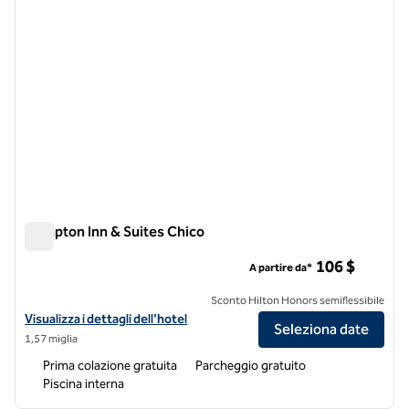
Hampton Inn & Suites Chico
Hampton Inn & Suites Chico
106 $
A partire da*
Sconto Hilton Honors semiflessibile
Visualizza i dettagli dell'hotel Hampton Inn & Suites Chico
Visualizza i dettagli dell'hotel
Seleziona date
1,57 miglia
Prima colazione gratuita
Parcheggio gratuito
Piscina interna
1
/
12