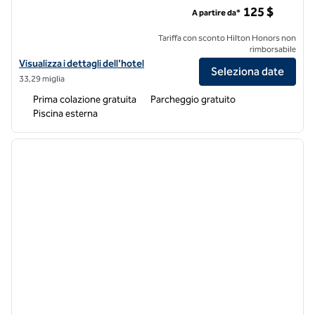
125 $
A partire da*
Tariffa con sconto Hilton Honors non
rimborsabile
Visualizza i dettagli dell'hotel Home2 Suites by Hilton Fresno North
Visualizza i dettagli dell'hotel
Seleziona date
33,29 miglia
Prima colazione gratuita
Parcheggio gratuito
Piscina esterna
1
/
12
immagine precedente
immagi
1 di 12