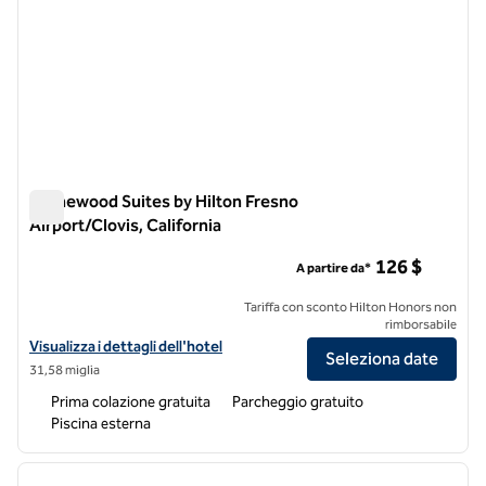
Homewood Suites by Hilton Fresno
Airport/Clovis, California
Homewood Suites by Hilton Fresno Airport/Clovis, California
126 $
A partire da*
Tariffa con sconto Hilton Honors non
rimborsabile
Visualizza i dettagli dell'hotel Homewood Suites by Hilton Fresno Airp
Visualizza i dettagli dell'hotel
Seleziona date
31,58 miglia
Prima colazione gratuita
Parcheggio gratuito
Piscina esterna
1
/
12
immagine precedente
immagi
1 di 12