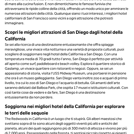
di mare alla cucina fusion. E non dimentichiamo le famose funivia che
attraversano le ripide colline della città, offrendo un modo unico per ammirare le
numerose attrazioni della città. Qualunque siano i tuoi interessi, i migliori hotel
californiani di San Francisco sono vicini a ogni attrazione che potresti
immaginare.
Scopri le migliori attrazioni di San Diego dagli hotel della
California
Se sei alla ricerca di una destinazione entusiasmante che offra spiagge
meravigliose, una vivace vita notturna e una varietà di proposte culturali, puoi
scegliere di soggiornare negli hotel della California a San Diego. Con una
temperatura media di 70 gradi tutto l'anno, San Diego è perfetto per attività
all'aperto come surf, paddleboard e beach volley. Esplora il quartiere storico di
Gaslamp, un vivace quartiere con ristoranti e negozi. Oppure, se sei un
appassionato di storia, visita l'USS Midway Museum, una portaerei in pensione
che ora è un museo galleggiante. San Diego vanta inoltre zoo e acquari di primo
livello, tra cui lo zoo di San Diego e l'acquario di betulla. Gli amanti dell'arte
saranno deliziati dal Balboa Park, che ospita 17 musei e istituzioni culturali. Con
così tante cose da vedere e da fare, San Diego è una destinazione
entusiasmante da non perdere.
Soggiorna nei migliori hotel della California per esplorare
le torri delle sequoie
The Redwoods in California è un luogo che ti stupirà. Gli alberi maestosi che
svettano sopra di te sono alcuni degli oggetti viventi più alti e antichi del
pianeta, alcuni dei quali raggiungono più di 300 metri di altezza e vivono per più
di 2.000 anni. Passeggiando nella foresta, ti sentirai piccolo rispetto ai giganti