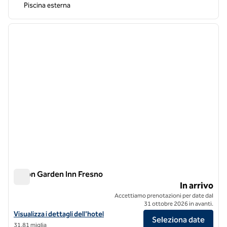
Piscina esterna
1
/
8
immagine precedente
immagi
1 di 8
Hilton Garden Inn Fresno
Hilton Garden Inn Fresno
In arrivo
Accettiamo prenotazioni per date dal
31 ottobre 2026 in avanti.
Visualizza i dettagli dell'hotel Hilton Garden Inn Fresno
Visualizza i dettagli dell'hotel
Seleziona date
31,81 miglia