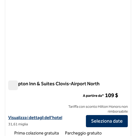
Hampton Inn & Suites Clovis-Airport North
Hampton Inn & Suites Clovis-Airport North
109 $
A partire da*
Tariffa con sconto Hilton Honors non
rimborsabile
Visualizza i dettagli dell'hotel Hampton Inn & Suites Clovis-Airport N
Visualizza i dettagli dell'hotel
Seleziona date
31,61 miglia
Prima colazione gratuita
Parcheggio gratuito