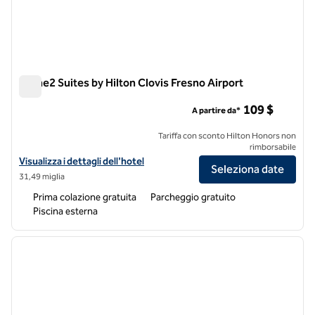
Home2 Suites by Hilton Clovis Fresno Airport
Home2 Suites by Hilton Clovis Fresno Airport
109 $
A partire da*
Tariffa con sconto Hilton Honors non
rimborsabile
Visualizza i dettagli dell'hotel Home2 Suites by Hilton Clovis Fresno A
Visualizza i dettagli dell'hotel
Seleziona date
31,49 miglia
Prima colazione gratuita
Parcheggio gratuito
Piscina esterna
1
/
12
immagine precedente
immagi
1 di 12