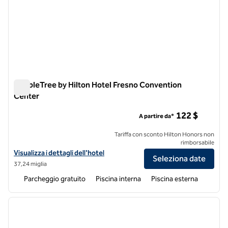
DoubleTree by Hilton Hotel Fresno Convention
Center
DoubleTree by Hilton Hotel Fresno Convention Center
122 $
A partire da*
Tariffa con sconto Hilton Honors non
rimborsabile
Visualizza i dettagli dell'hotel DoubleTree by Hilton Hotel Fresno C
Visualizza i dettagli dell'hotel
Seleziona date
37,24 miglia
Parcheggio gratuito
Piscina interna
Piscina esterna
1
/
12
immagine precedente
immagi
1 di 12