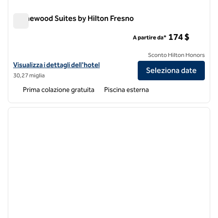
Homewood Suites by Hilton Fresno
Homewood Suites by Hilton Fresno
174 $
A partire da*
Sconto Hilton Honors
Visualizza i dettagli dell'hotel Homewood Suites by Hilton Fresno
Visualizza i dettagli dell'hotel
Seleziona date
30,27 miglia
Prima colazione gratuita
Piscina esterna
1
/
13
immagine precedente
immagi
1 di 13