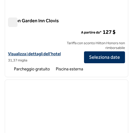
Hilton Garden Inn Clovis
Hilton Garden Inn Clovis
127 $
A partire da*
Tariffa con sconto Hilton Honors non
rimborsabile
Visualizza i dettagli dell'hotel Hilton Garden Inn Clovis
Visualizza i dettagli dell'hotel
Seleziona date
31,37 miglia
Parcheggio gratuito
Piscina esterna
1
/
12
immagine precedente
immagi
1 di 12