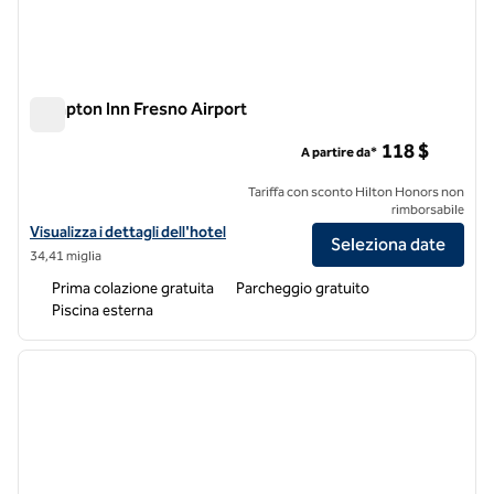
Hampton Inn Fresno Airport
Hampton Inn Fresno Airport
118 $
A partire da*
Tariffa con sconto Hilton Honors non
rimborsabile
Visualizza i dettagli dell'hotel per l'Hampton Inn Fresno Airport
Visualizza i dettagli dell'hotel
Seleziona date
34,41 miglia
Prima colazione gratuita
Parcheggio gratuito
Piscina esterna
1
/
12
immagine precedente
immagi
1 di 12