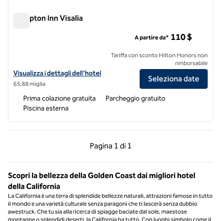
Hampton Inn Visalia
Hampton Inn Visalia
110 $
A partire da*
Tariffa con sconto Hilton Honors non
rimborsabile
Visualizza i dettagli dell'hotel Hampton Inn Visalia
Visualizza i dettagli dell'hotel
Seleziona date
65,88 miglia
Prima colazione gratuita
Parcheggio gratuito
Piscina esterna
Pagina precedente, 1 di 1
Pagina successiva, 1 
Pagina
1 di 1
Pagina 1 di 1
Scopri la bellezza della Golden Coast dai migliori hotel
della California
La California è una terra di splendide bellezze naturali, attrazioni famose in tutto
il mondo e una varietà culturale senza paragoni che ti lascerà senza dubbio
awestruck. Che tu sia alla ricerca di spiagge baciate dal sole, maestose
montagne o splendidi deserti, la California ha tutto. Con luoghi simbolo come il