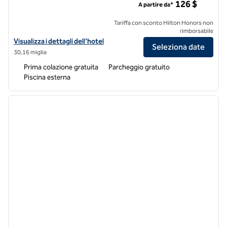
126 $
A partire da*
Tariffa con sconto Hilton Honors non
rimborsabile
Visualizza i dettagli dell'hotel Hampton Inn & Suites Fresno
Visualizza i dettagli dell'hotel
Seleziona date
30,16 miglia
Prima colazione gratuita
Parcheggio gratuito
Piscina esterna
1
/
12
immagine precedente
immagi
1 di 12