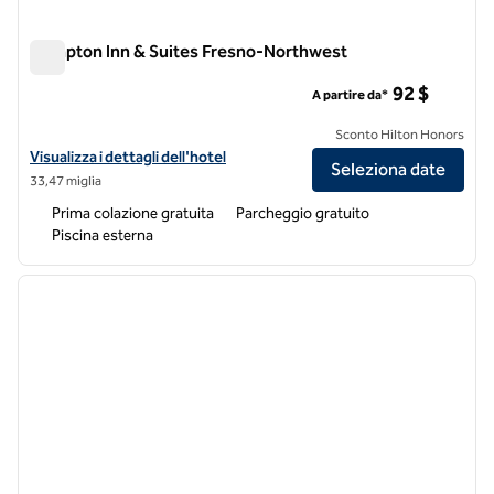
Hampton Inn & Suites Fresno-Northwest
Hampton Inn & Suites Fresno-Northwest
92 $
A partire da*
Sconto Hilton Honors
Visualizza i dettagli dell'hotel Hampton Inn & Suites Fresno-Northw
Visualizza i dettagli dell'hotel
Seleziona date
33,47 miglia
Prima colazione gratuita
Parcheggio gratuito
Piscina esterna
1
/
12
immagine precedente
immagi
1 di 12