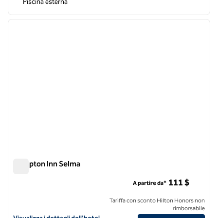
Piscina esterna
1
/
12
immagine precedente
immagi
1 di 12
Hampton Inn Selma
Hampton Inn Selma
111 $
A partire da*
Tariffa con sconto Hilton Honors non
rimborsabile
Visualizza i dettagli dell'hotel Hampton Inn Selma