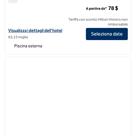
Hilton Garden Inn Visalia
78 $
A partire da*
Tariffa con sconto Hilton Honors non
rimborsabile
Visualizza i dettagli dell'hotel Hilton Garden Inn Visalia
Visualizza i dettagli dell'hotel
Seleziona date
65,23 miglia
Piscina esterna
1
/
12
immagine precedente
immagi
1 di 12