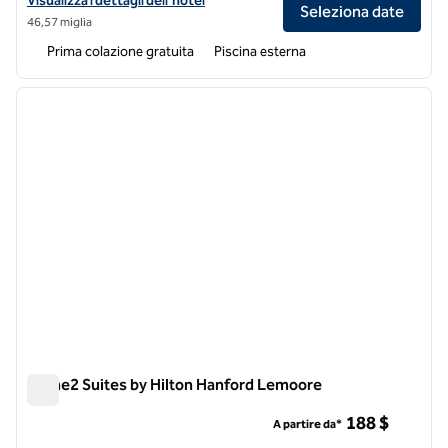
Visualizza i dettagli dell'hotel
Seleziona date
46,57 miglia
Prima colazione gratuita
Piscina esterna
1
/
12
immagine precedente
immagi
1 di 12
Home2 Suites by Hilton Hanford Lemoore
Home2 Suites by Hilton Hanford Lemoore
188 $
A partire da*