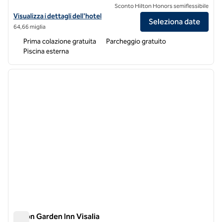
Sconto Hilton Honors semiflessibile
Visualizza i dettagli dell'hotel Home2 Suites by Hilton Hanford Lemo
Visualizza i dettagli dell'hotel
Seleziona date
64,66 miglia
Prima colazione gratuita
Parcheggio gratuito
Piscina esterna
1
/
12
immagine precedente
immagi
1 di 12
Hilton Garden Inn Visalia