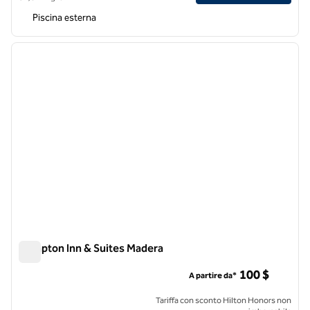
Piscina esterna
1
/
12
immagine precedente
immagi
1 di 12
Hampton Inn & Suites Madera
Hampton Inn & Suites Madera
100 $
A partire da*
Tariffa con sconto Hilton Honors non