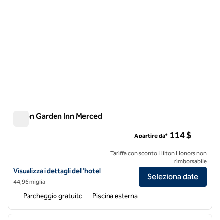
Hilton Garden Inn Merced
Hilton Garden Inn Merced
114 $
A partire da*
Tariffa con sconto Hilton Honors non
rimborsabile
Visualizza i dettagli dell'hotel Hilton Garden Inn Merced
Visualizza i dettagli dell'hotel
Seleziona date
44,96 miglia
Parcheggio gratuito
Piscina esterna
1
/
12
immagine precedente
immagi
1 di 12