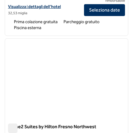
rimborsabile
Visualizza i dettagli dell'hotel Hampton Inn & Suites Madera
Visualizza i dettagli dell'hotel
Seleziona date
32,53 miglia
Prima colazione gratuita
Parcheggio gratuito
Piscina esterna
1
/
11
immagine precedente
immagi
1 di 11
Home2 Suites by Hilton Fresno Northwest
Home2 Suites by Hilton Fresno Northwest