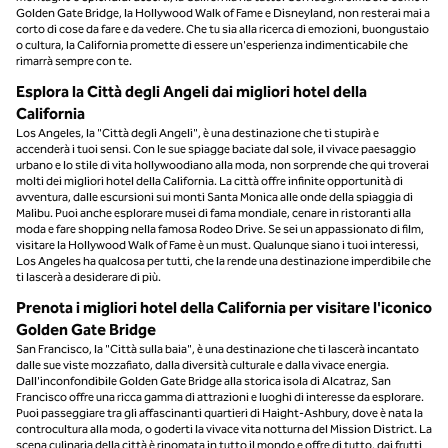
Golden Gate Bridge, la Hollywood Walk of Fame e Disneyland, non resterai mai a
corto di cose da fare e da vedere. Che tu sia alla ricerca di emozioni, buongustaio
o cultura, la California promette di essere un'esperienza indimenticabile che
rimarrà sempre con te.
Esplora la Città degli Angeli dai migliori hotel della
California
Los Angeles, la "Città degli Angeli", è una destinazione che ti stupirà e
accenderà i tuoi sensi. Con le sue spiagge baciate dal sole, il vivace paesaggio
urbano e lo stile di vita hollywoodiano alla moda, non sorprende che qui troverai
molti dei migliori hotel della California. La città offre infinite opportunità di
avventura, dalle escursioni sui monti Santa Monica alle onde della spiaggia di
Malibu. Puoi anche esplorare musei di fama mondiale, cenare in ristoranti alla
moda e fare shopping nella famosa Rodeo Drive. Se sei un appassionato di film,
visitare la Hollywood Walk of Fame è un must. Qualunque siano i tuoi interessi,
Los Angeles ha qualcosa per tutti, che la rende una destinazione imperdibile che
ti lascerà a desiderare di più.
Prenota i migliori hotel della California per visitare l'iconico
Golden Gate Bridge
San Francisco, la "Città sulla baia", è una destinazione che ti lascerà incantato
dalle sue viste mozzafiato, dalla diversità culturale e dalla vivace energia.
Dall'inconfondibile Golden Gate Bridge alla storica isola di Alcatraz, San
Francisco offre una ricca gamma di attrazioni e luoghi di interesse da esplorare.
Puoi passeggiare tra gli affascinanti quartieri di Haight-Ashbury, dove è nata la
controcultura alla moda, o goderti la vivace vita notturna del Mission District. La
scena culinaria della città è rinomata in tutto il mondo e offre di tutto, dai frutti