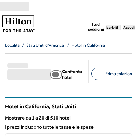
Vai al contenuto
,
apre una nuo
I tuoi
Iscriviti
Accedi
soggiorni
Località
/
Stati Uniti
d'America
/
Hotel in California
Confronta
Prima colazione g
hotel
Filtri consigliati
Hotel in California, Stati Uniti
Mostrare da 1 a 20 di 510 hotel
Risultato 510 hotel
I prezzi includono tutte le tasse e le spese
1
/
12
immagine precedente
immagi
1 di 12