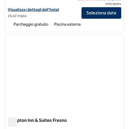
anticipato
Visualizza i dettagli dell'hotel per AutoCamp Yosemite
Visualizza i dettagli dell'hotel
Seleziona date
26,02 miglia
Parcheggio gratuito
Piscina esterna
1
/
12
immagine precedente
immagi
1 di 12
Hampton Inn & Suites Fresno
Hampton Inn & Suites Fresno