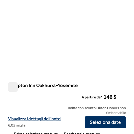
Hampton Inn Oakhurst-Yosemite
Hampton Inn Oakhurst-Yosemite
146 $
A partire da*
Tariffa con sconto Hilton Honors non
rimborsabile
Visualizza i dettagli dell'hotel Hampton Inn Oakhurst-Yosemite
Visualizza i dettagli dell'hotel
Seleziona date
6,05 miglia