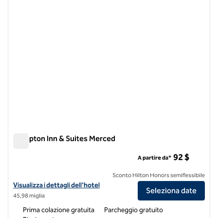
Hampton Inn & Suites Merced
Hampton Inn & Suites Merced
92 $
A partire da*
Sconto Hilton Honors semiflessibile
Visualizza i dettagli dell'hotel Hampton Inn & Suites Merced
Visualizza i dettagli dell'hotel
Seleziona date
45,98 miglia
Prima colazione gratuita
Parcheggio gratuito