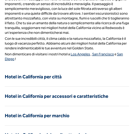
imponenti, creando un senso di incredulità e meraviglia. Il paesaggio è
semplicemente meraviglioso, con la luce del sole filtrata attraverso gli alberi
imponenti e una quiete difficile da trovare altrove. I sentieri escursionistici sono
altrettanto mozzafiato, con viste su montagne, fiumi e ruscelli che ti toglieranno
il fiato. Che tu sia un amante della natura o semplicemente alla ricerca di una fuga
tranquilla, soggiornare nei migliori hotel della California vicino ai Redwoods è
un'esperienza che non dimenticherai mai.
Con le sue incredibili città, il clima caldo e la natura mozzafiato, la California è il
luogo di vacanza perfetto. Abbiamo alcuni dei migliori hotel della California per
rendere indimenticabili le tue avventure nel Golden State.
Non dimenticare di visitare i nostri hotel a
Los Angeles
,
San Francisco
e
San
Diego
!
Hotel in California per città
Hotel in California per accessori e caratteristiche
Hotel in California per marchio