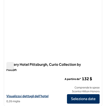
Joinery Hotel Pittsburgh, Curio Collection by
Hilton
Joinery Hotel Pittsburgh, Curio Collection by Hilton
132 $
A partire da*
Comprende le spese
Sconto Hilton Honors
Visualizza i dettagli dell'hotel Joinery Hotel Pittsburgh, Curio Collect
Visualizza i dettagli dell'hotel
Seleziona date
0,26 miglia