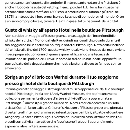
generosamente ricoperta di mandorle). È interessante notare che Pittsburg è
anche il luogo di nascita del ketchup Heinz, poiché H. J. Heinz ha iniziato nel
settore alimentare a metà del 1800 con la produzione di rafano e più tardi nel
1875 ha introdotto il loro ormai iconico ketchup di pomodoro nel mondo. Oltre
a un sano orgoglio locale, troverai Heinz in quasi tutti i ristoranti della città!
Gusto di whisky all'aperto Hotel nella boutique Pittsburgh
Non sarebbe un viaggio a Pittsburg senza un assaggio dell'inconfondibile
whisky della città: il Monongahela Rye, quindi assicurati di provarlo durante il
tuo soggiorno in un esclusivo boutique hotel di Pittsburgh. Nato dalla ribellione
dei whisky alla fine del 1700, questo whisky locale viene rimosso dal mais e viene
invece preparato con grani di grano e grani, utilizzando una tecnica di
lavorazione del purè dolce. Prova un sorso (o tre) da un bar locale, oppure fai un
tour guidato della degustazione che mostra la storia di questo famoso spirito
americano.
Sbriga un po' di brio con Warhol durante il tuo soggiorno
presso gli hotel della boutique di Pittsburgh
Per una giornata selvaggia e stravagante al museo appena fuori dal tuo boutique
hotel di Pittsburgh, inizia con l'Andy Warhol Museum, che ospita una vasta
collezione permanente di opere d'arte e archivi dell'icona pop art nata a
Pittsburgh. È anche il più grande museo del Nord America dedicato a un solo
artista! Quindi, fai un salto al Children's Museum of Pittsburgh per una giornata
divertente all'interno di un museo interattivo per bambini, situato nel quartiere
Allegheny Center a Pittsburgh's Northside. In questo caso, attrai e delizia i più
piccoli con attività interattive che favoriscono il gioco, l'apprendimento
esperienziale e l'interazione sociale.