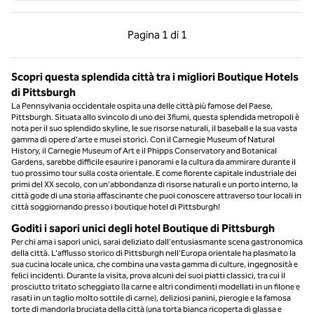
Pagina precedente, 1 di 1
Pagina successiva, 1 
Pagina
1 di 1
Pagina 1 di 1
Scopri questa splendida città tra i migliori Boutique Hotels
di Pittsburgh
La Pennsylvania occidentale ospita una delle città più famose del Paese,
Pittsburgh. Situata allo svincolo di uno dei 3fiumi, questa splendida metropoli è
nota per il suo splendido skyline, le sue risorse naturali, il baseball e la sua vasta
gamma di opere d'arte e musei storici. Con il Carnegie Museum of Natural
History, il Carnegie Museum of Art e il Phipps Conservatory and Botanical
Gardens, sarebbe difficile esaurire i panorami e la cultura da ammirare durante il
tuo prossimo tour sulla costa orientale. E come fiorente capitale industriale dei
primi del XX secolo, con un'abbondanza di risorse naturali e un porto interno, la
città gode di una storia affascinante che puoi conoscere attraverso tour locali in
città soggiornando presso i boutique hotel di Pittsburgh!
Goditi i sapori unici degli hotel Boutique di Pittsburgh
Per chi ama i sapori unici, sarai deliziato dall'entusiasmante scena gastronomica
della città. L'afflusso storico di Pittsburgh nell'Europa orientale ha plasmato la
sua cucina locale unica, che combina una vasta gamma di culture, ingegnosità e
felici incidenti. Durante la visita, prova alcuni dei suoi piatti classici, tra cui il
prosciutto tritato scheggiato (la carne e altri condimenti modellati in un filone e
rasati in un taglio molto sottile di carne), deliziosi panini, pierogie e la famosa
torte di mandorla bruciata della città (una torta bianca ricoperta di glassa e