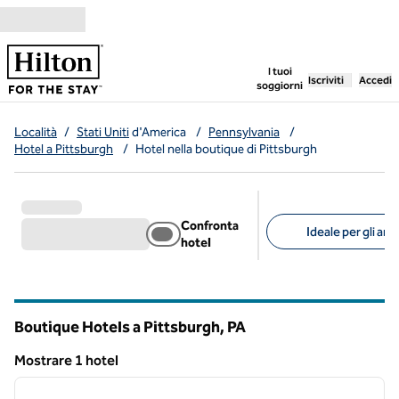
Vai al contenuto
,
apre una nuo
I tuoi
Iscriviti
Accedi
soggiorni
Località
/
Stati Uniti
d'America
/
Pennsylvania
/
Hotel a Pittsburgh
/
Hotel nella boutique di Pittsburgh
Confronta
Ideale per gli ani
hotel
Filtri consigliati
Boutique Hotels a Pittsburgh,
PA
Pennsylvania
Mostrare 1 hotel
1
/
12
Mostrare 1 hotel
immagine precedente
immagi
1 di 12