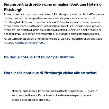
Fai una partita di ballo vicino ai migliori Boutique Hotels di
Pittsburgh
Prima di lasciare il tuo boutique hotel di Pittsburgh, porta i bambini al Duquesne
Incline, un tram da non perdere! Ammira la vista panoramica del centro di
Pittsburgh dalla terrazza panoramica, a 400,6 metri sopra i tre fiumi, con una
storia affascinante e attrazioni indimenticabili incluse! Dopo la corsa, prova a
prendere una partita di palla dallo stadio di calcio Heinz Field o dallo stadio di
baseball PNC Park per un ottimo limite al tuo viaggio prima di tornare a casa.
Fai un tuffo a Pittsburgh e non dimenticare di visitare i nostri migliori boutique
hotel ad
Atlanta
,
Firenze
e
York
.
Boutique hotel di Pittsburgh per marchio
Hotel nella boutique di Pittsburgh vicino alle attrazioni
*I prezzi si basano sulla disponibilità attuale nei prossimi 30 giorni e
sono soggetti a modifiche. Inserisci le date esatte per ottenere
prezzi e disponibilità specifici.