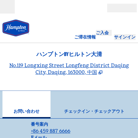
コンテンツに移動
営業時間
ご入会
ご滞在情報
サインイン
ハンプトンBYヒルトン大清
,
No.119 Longxing Street Longfeng District Daqing
City, Daqing, 163000, 中国
1
/
12
前の画像
次の
1/12
お問い合わせ
お問い合わせ
チェックイン・チェックアウト
電話
番号案内
+86 459 887 6666
Eメール
Eメール