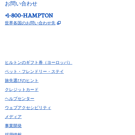
お問い合わせ
電話：
+1-800-HAMPTON
,
新しいタブで開きます
世界各国のお問い合わせ先
Facebook
x
Instagram
、
新しいタブで開きます
、
新しいタブで開きます
、
新しいタブで開きます
ヒルトンのギフト券（ヨーロッパ）
ペット・フレンドリー・ステイ
旅先選びのヒント
クレジットカード
ヘルプセンター
ウェブアクセシビリティ
メディア
事業開発
採用情報