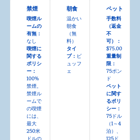
禁煙
朝食
ペット
喫煙ル
温かい
手数料
ームの
朝食
（返金
有無：
（無
不
なし
料）
可）：
喫煙に
タイ
$75.00
関する
プ：
ビ
重量制
ポリシ
ュッフ
限：
ー：
ェ
75ポン
100%
ド
禁煙。
ペット
禁煙ル
に関す
ームで
るポリ
の喫煙
シー：
には、
75ドル
最大
（1～4
250米
泊）、
ドルの
125ド