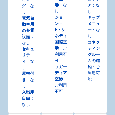
港
：
な
ア
：
な
グ
：
な
し
し
し
ジョ
キッズ
電気自
ン・
メニュ
動車用
F・ケ
ー
：
な
の充電
ネディ
し
設備
：
国際空
コネク
なし
港
：
ご
ティン
セキュ
利用不
グルー
リテ
可
ムの確
ィ
：
な
ラガー
約
：
ご
し
ディア
利用可
屋根付
空港
：
能
き
：
な
ご利用
し
不可
入出庫
自由
：
なし