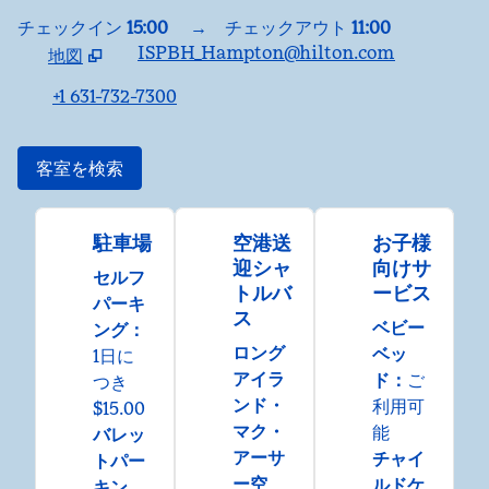
チェックイン
15:00
→
チェックアウト
11:00
ISPBH_Hampton@hilton.com
地図
、
新しいタブで開きます
+1 631-732-7300
客室を検索
駐車場
空港送
お子様
迎シャ
向けサ
セルフ
トルバ
ービス
パーキ
ス
ベビー
ング
：
ロング
ベッ
1日に
アイラ
ド
：
ご
つき
ンド・
利用可
$15.00
マク・
能
バレッ
アーサ
チャイ
トパー
ー空
ルドケ
キン