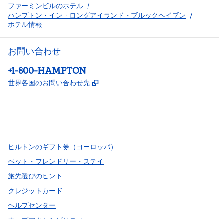
ファーミンビルのホテル
/
ハンプトン・イン・ロングアイランド・ブルックヘイブン
/
ホテル情報
お問い合わせ
電話：
+1-800-HAMPTON
,
新しいタブで開きます
世界各国のお問い合わせ先
Facebook
x
Instagram
、
新しいタブで開きます
、
新しいタブで開きます
、
新しいタブで開きます
ヒルトンのギフト券（ヨーロッパ）
ペット・フレンドリー・ステイ
旅先選びのヒント
クレジットカード
ヘルプセンター