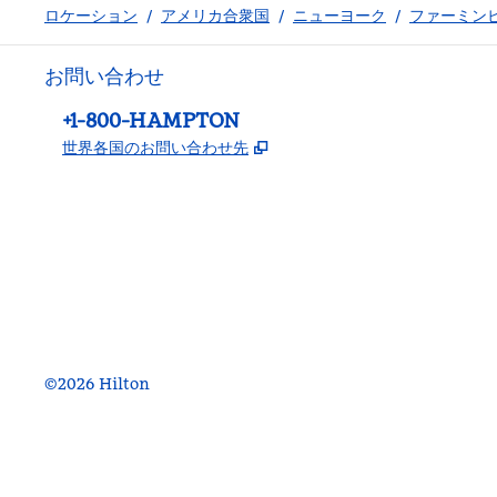
ロケーション
/
アメリカ合衆国
/
ニューヨーク
/
ファーミン
お問い合わせ
電話：
+1-800-HAMPTON
,
新しいタブで開きます
世界各国のお問い合わせ先
Facebook
x
Instagram
、
新しいタブで開きます
、
新しいタブで開きます
、
新しいタブで開きます
©
2026
Hilton