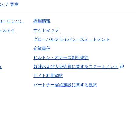
ン
/
客室
ヨーロッパ）
採用情報
・ステイ
サイトマップ
グローバルプライバシーステートメント
企業責任
ヒルトン・オナーズ割引規約
,
新し
ィ
奴隷および人身売買に関するステートメント
サイト利用契約
パートナー宿泊施設に関する規約