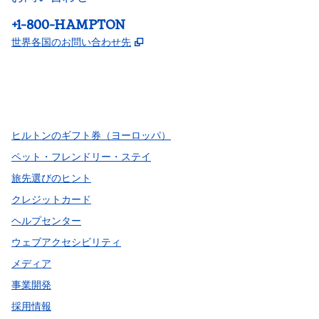
電話：
+1-800-HAMPTON
,
新しいタブで開きます
世界各国のお問い合わせ先
Facebook
x
Instagram
、
新しいタブで開きます
、
新しいタブで開きます
、
新しいタブで開きます
ヒルトンのギフト券（ヨーロッパ）
ペット・フレンドリー・ステイ
旅先選びのヒント
クレジットカード
ヘルプセンター
ウェブアクセシビリティ
メディア
事業開発
採用情報