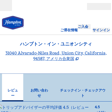
コンテンツに移動
営業時間
ご入会
ご滞在情報
サインイン
ハンプトン・イン・ユニオンシティ
,
31040 Alvarado-Niles Road, Union City, California,
94587, アメリカ合衆国
1
/
12
前の画像
次の
1/12
お問い合わせ
レビュ
お問い合わ
チェックイン・チェックアウ
ー
せ
ト
4.5