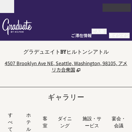
コンテンツに移動
営業時間
ご入会
ご滞在情報
サインイン
グラデュエイトBYヒルトンシアトル
,
4507 Brooklyn Ave NE, Seattle, Washington, 98105, アメ
リカ合衆国
ギャラリー
す
ホ
客
ダイニ
施設・サ
宴会・
べ
テ
室
ング
ービス
会議
て
ル