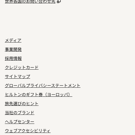
,
新しいタブで開きます
世界各国のお問い合わせ先
INSTAGRAM
その他
、
新しいタブで開きます
、
新しいタブで開きます
メディア
事業開発
採用情報
クレジットカード
サイトマップ
グローバルプライバシーステートメント
ヒルトンのギフト券（ヨーロッパ）
旅先選びのヒント
当社のブランド
ヘルプセンター
ウェブアクセシビリティ