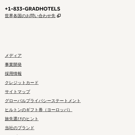
電話番号：
+1-833-GRADHOTELS
,
新しいタブで開きます
世界各国のお問い合わせ先
INSTAGRAM
その他
、
新しいタブで開きます
、
新しいタブで開きます
メディア
事業開発
採用情報
クレジットカード
サイトマップ
グローバルプライバシーステートメント
ヒルトンのギフト券（ヨーロッパ）
旅先選びのヒント
当社のブランド