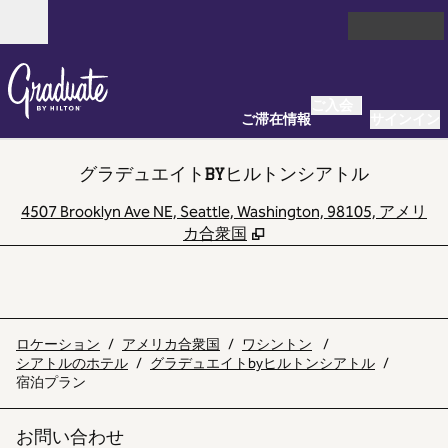
コンテンツに移動
営業時間
ご入会
ご滞在情報
サインイン
グラデュエイトBYヒルトンシアトル
,
4507 Brooklyn Ave NE, Seattle, Washington, 98105, アメリ
カ合衆国
ロケーション
/
アメリカ合衆国
/
ワシントン
/
シアトルのホテル
/
グラデュエイトbyヒルトンシアトル
/
宿泊プラン
お問い合わせ