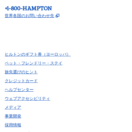
電話：
+1-800-HAMPTON
,
新しいタブで開きます
世界各国のお問い合わせ先
Facebook
x
Instagram
、
新しいタブで開きます
、
新しいタブで開きます
、
新しいタブで開きます
ヒルトンのギフト券（ヨーロッパ）
ペット・フレンドリー・ステイ
旅先選びのヒント
クレジットカード
ヘルプセンター
ウェブアクセシビリティ
メディア
事業開発
採用情報