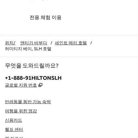
전용 체험 이용
위치/
앤티가 바부다
/
세인트 메리 호텔
/
허미티지 베이, SLH 호텔
무엇을 도와드릴까요?
전화:
+1-888-91HILTONSLH
,
새 탭 열림
글로벌 지원 번호
반려동물 동반 가능 숙박
여행을 위한 영감
신용카드
헬프 센터