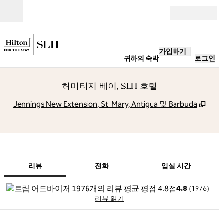
콘텐츠로 이동
개장
가입하기
귀하의 숙박
로그인
허미티지 베이, SLH 호텔
,
새
Jennings New Extension, St. Mary, Antigua 및 Barbuda
1/12
1
/
12
이전 이미지
다음 이미지
전화
리뷰
전화
입실 시간
4.8
(
1976
)
리뷰 읽기