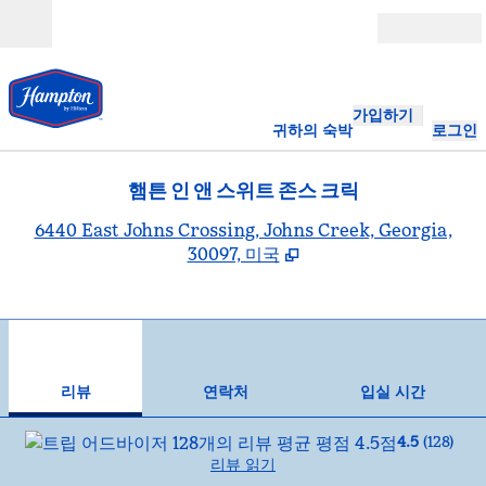
콘텐츠로 이동
개장
가입하기
귀하의 숙박
로그인
햄튼 인 앤 스위트 존스 크릭
,
6440 East Johns Crossing, Johns Creek, Georgia,
30097, 미국
1
/
12
이전 이미지
다음
1/12
연락처
리뷰
연락처
입실 시간
4.5
(
128
)
리뷰 읽기