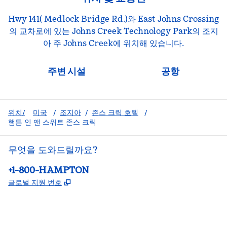
Hwy 141( Medlock Bridge Rd.)와 East Johns Crossing
의 교차로에 있는 Johns Creek Technology Park의 조지
아 주 Johns Creek에 위치해 있습니다.
주변 시설
공항
위치/
미국
/
조지아
/
존스 크릭 호텔
/
햄튼 인 앤 스위트 존스 크릭
무엇을 도와드릴까요?
전화:
+1-800-HAMPTON
,
새 탭 열림
글로벌 지원 번호
facebook
x
instagram
,
새 탭에서 열림
,
새 탭에서 열림
,
새 탭에서 열림