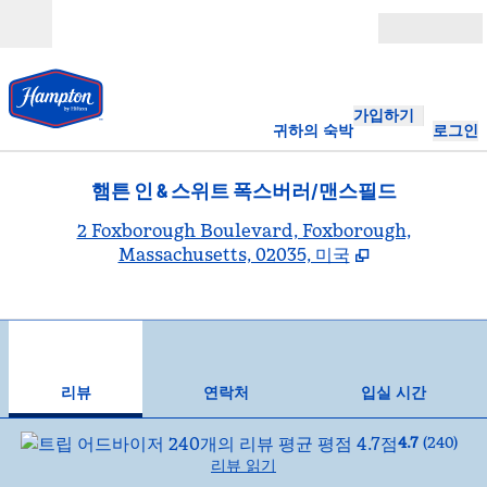
콘텐츠로 이동
개장
가입하기
귀하의 숙박
로그인
햄튼 인 & 스위트 폭스버러/맨스필드
,
2 Foxborough Boulevard, Foxborough,
Massachusetts, 02035, 미국
1
/
12
이전 이미지
다음
1/12
연락처
리뷰
연락처
입실 시간
4.7
(
240
)
리뷰 읽기