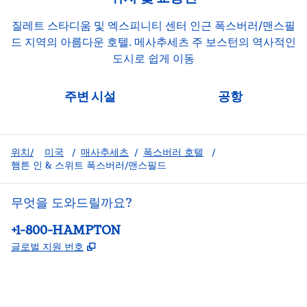
질레트 스타디움 및 엑스피니티 센터 인근 폭스버러/맨스필
드 지역의 아름다운 호텔. 메사추세츠 주 보스턴의 역사적인
도시로 쉽게 이동
주변 시설
공항
위치/
미국
/
매사추세츠
/
폭스버러 호텔
/
햄튼 인 & 스위트 폭스버러/맨스필드
무엇을 도와드릴까요?
전화:
+1-800-HAMPTON
,
새 탭 열림
글로벌 지원 번호
facebook
x
instagram
,
새 탭에서 열림
,
새 탭에서 열림
,
새 탭에서 열림