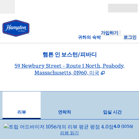
콘텐츠로 이동
개장
가입하기
귀하의 숙박
로그인
햄튼 인 보스턴/피바디
,
59 Newbury Street - Route 1 North, Peabody,
Massachusetts, 01960, 미국
1
/
12
이전 이미지
다음
1/12
연락처
리뷰
연락처
입실 시간
4.0
(
1056
)
리뷰 읽기