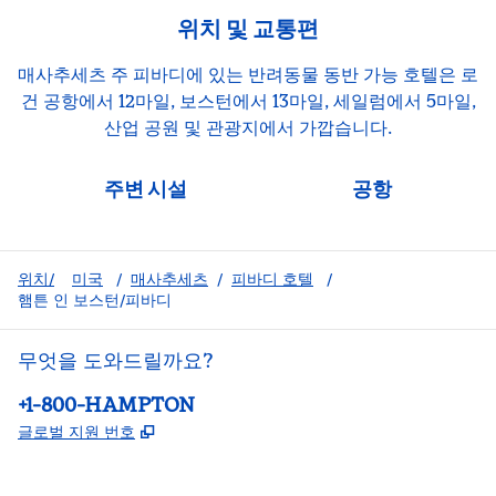
위치 및 교통편
매사추세츠 주 피바디에 있는 반려동물 동반 가능 호텔은 로
건 공항에서 12마일, 보스턴에서 13마일, 세일럼에서 5마일,
산업 공원 및 관광지에서 가깝습니다.
주변 시설
공항
위치/
미국
/
매사추세츠
/
피바디 호텔
/
햄튼 인 보스턴/피바디
무엇을 도와드릴까요?
전화:
+1-800-HAMPTON
,
새 탭 열림
글로벌 지원 번호
facebook
x
instagram