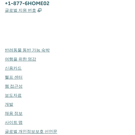
전화:
+1-877-6HOME02
,
새 탭 열림
글로벌 지원 번호
x
facebook
instagram
,
새 탭에서 열림
,
새 탭에서 열림
,
새 탭에서 열림
반려동물 동반 가능 숙박
여행을 위한 영감
신용카드
헬프 센터
웹 접근성
보도자료
개발
채용 정보
사이트 맵
글로벌 개인정보보호 선언문