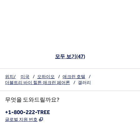
모두 보기(47)
위치/
미국
/
오하이오
/
애크런 호텔
/
더블트리 바이 힐튼 애크런 페어론
/
갤러리
무엇을 도와드릴까요?
전화:
+1-800-222-TREE
,
새 탭 열림
글로벌 지원 번호
x
facebook
instagram