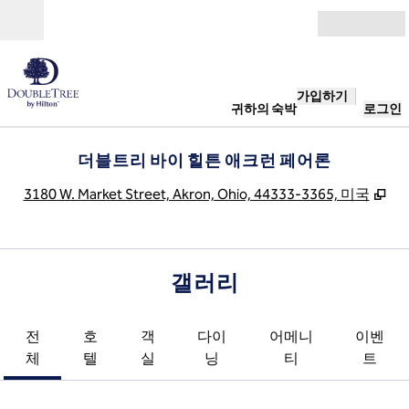
콘텐츠로 이동
개장
가입하기
귀하의 숙박
로그인
더블트리 바이 힐튼 애크런 페어론
,
새
3180 W. Market Street, Akron, Ohio, 44333-3365, 미국
갤러리
전
호
객
다이
어메니
이벤
체
텔
실
닝
티
트