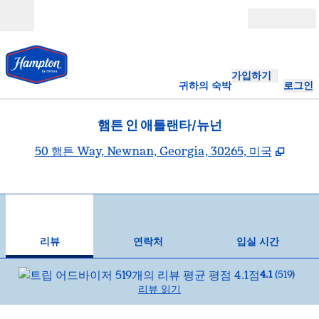
콘텐츠로 이동
개장
가입하기
귀하의 숙박
로그인
햄튼 인 애틀랜타/뉴넌
,
새 탭
50 햄튼 Way, Newnan, Georgia, 30265, 미국
1
/
12
이전 이미지
다음
1/12
연락처
리뷰
연락처
입실 시간
4.1
(
519
)
리뷰 읽기