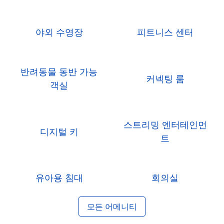
야외 수영장
피트니스 센터
반려동물 동반 가능
커넥팅 룸
객실
스트리밍 엔터테인먼
디지털 키
트
유아용 침대
회의실
모든 어메니티