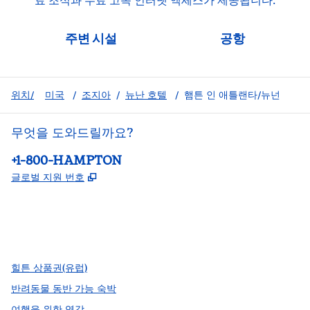
료 조식과 무료 고속 인터넷 액세스가 제공됩니다.
주변 시설
공항
위치/
미국
/
조지아
/
뉴난 호텔
/
햄튼 인 애틀랜타/뉴넌
무엇을 도와드릴까요?
전화:
+1-800-HAMPTON
,
새 탭 열림
글로벌 지원 번호
facebook
x
instagram
,
새 탭에서 열림
,
새 탭에서 열림
,
새 탭에서 열림
힐튼 상품권(유럽)
반려동물 동반 가능 숙박
여행을 위한 영감