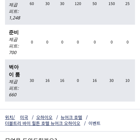
60
30
30
120
50
150
25
제곱
피트
:
1,248
준비
제곱
0
0
0
0
0
0
0
피트
:
700
벅아
이 룸
30
16
16
0
16
30
10
제곱
피트
:
660
위치/
미국
/
오하이오
/
뉴어크 호텔
/
더블트리 바이 힐튼 호텔 뉴어크 오하이오
/
이벤트