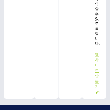
약
할
수
있
도
록
합
니
다.
웹
사
이
트
만
들
기