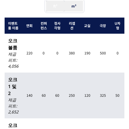
ft²
m²
이벤트
컨퍼
정사
리셉
U자
연회
교실
극장
룸 이름
런스
각형
션
형
오크
볼룸
220
0
0
380
190
500
0
제곱
피트
:
4,056
오크
1 및
2
140
60
60
250
120
325
50
제곱
피트
:
2,652
오크