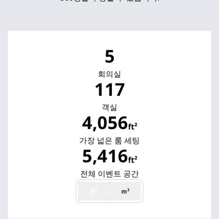
5
회의실
117
객실
4,056
ft²
ft²
가장 넓은 룸 세팅
5,416
ft²
ft²
전체 이벤트 공간
ft²
m²