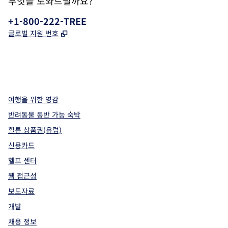
무엇을 도와드릴까요?
전화:
+1-800-222-TREE
,
새 탭 열림
글로벌 지원 번호
x
facebook
instagram
,
새 탭에서 열림
,
새 탭에서 열림
,
새 탭에서 열림
여행을 위한 영감
반려동물 동반 가능 숙박
힐튼 상품권(유럽)
신용카드
헬프 센터
웹 접근성
보도자료
개발
채용 정보