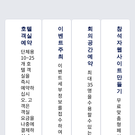
호텔
이
회
참
객실
벤
의
석
예약
트
공
자
주
간
웹
단체용
최
예
사
10~25
개 호
약
이
이
텔 객
트
벤
최
실을
트
만
대
즉시
세
35
들
예약하
부
명
기
십시
정
을
오. 고
무
보
수
객은
료
를
용
객실
맞
접
할
요금을
춤
수
수
나중에
형
하
있
결제하
페
여
는