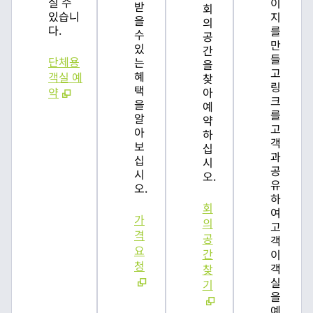
실 수
이
받
회
있습니
지
을
의
다.
를
수
공
만
있
간
들
단체용
는
을
고
혜
객실 예
찾
링
택
약
아
크
을
예
를
알
약
고
아
하
객
보
십
과
십
시
공
시
오.
유
오.
하
회
여
가
의
고
격
공
객
요
간
이
청
객
찾
실
기
을
예