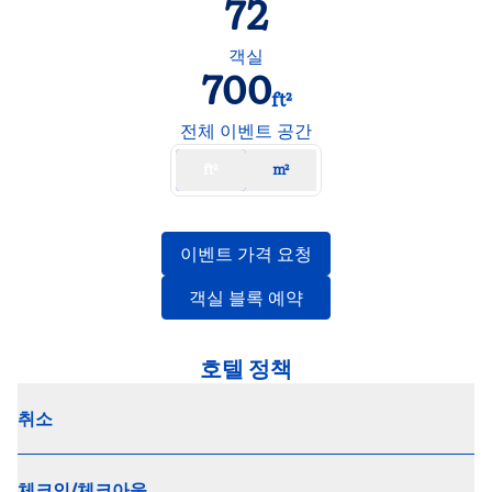
72
객실
700
ft²
ft²
전체 이벤트 공간
ft²
m²
,
새 탭 열림
이벤트 가격 요청
,
새 탭 열림
객실 블록 예약
호텔 정책
취소
체크인/체크아웃