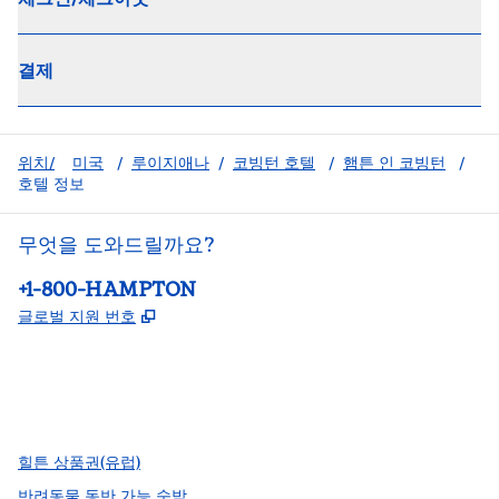
결제
위치/
미국
/
루이지애나
/
코빙턴 호텔
/
햄튼 인 코빙턴
/
호텔 정보
무엇을 도와드릴까요?
전화:
+1-800-HAMPTON
,
새 탭 열림
글로벌 지원 번호
facebook
x
instagram
,
새 탭에서 열림
,
새 탭에서 열림
,
새 탭에서 열림
힐튼 상품권(유럽)
반려동물 동반 가능 숙박