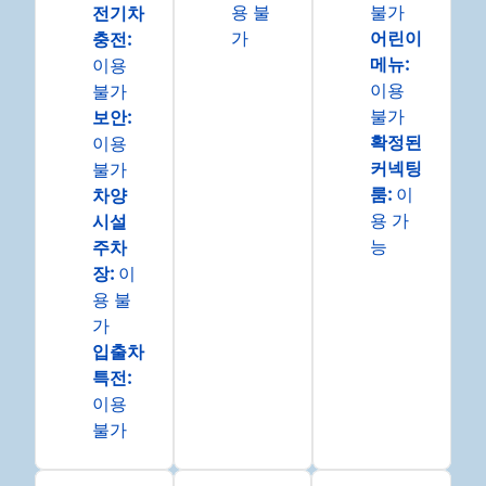
용 불
불가
전기차
가
어린이
충전
:
메뉴
:
이용
이용
불가
불가
보안
:
확정된
이용
커넥팅
불가
룸
:
이
차양
용 가
시설
능
주차
장
:
이
용 불
가
입출차
특전
:
이용
불가