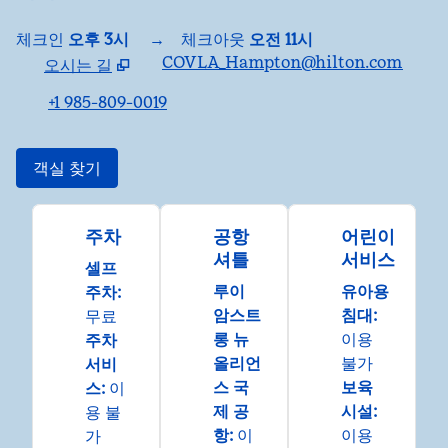
체크인
오후 3시
→
체크아웃
오전 11시
COVLA_Hampton@hilton.com
오시는 길
,
새 탭 열림
+1 985-809-0019
객실 찾기
주차
공항
어린이
셔틀
서비스
셀프
루이
유아용
주차
:
암스트
침대
:
무료
롱 뉴
이용
주차
올리언
불가
서비
스 국
보육
스
:
이
제 공
시설
:
용 불
항
:
이
이용
가