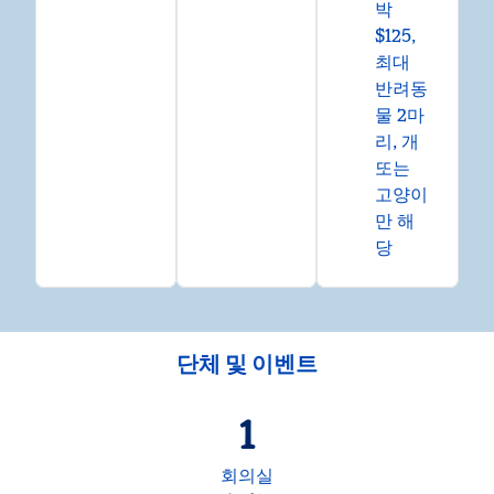
박
$125,
최대
반려동
물 2마
리, 개
또는
고양이
만 해
당
단체 및 이벤트
1
회의실