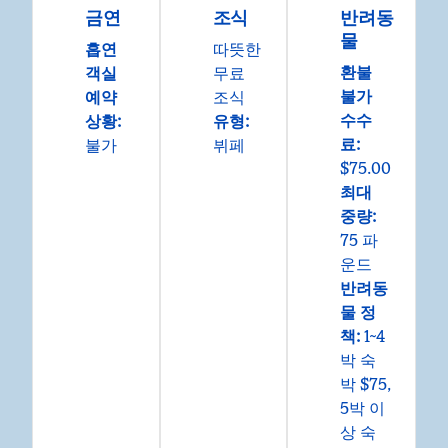
금연
조식
반려동
물
흡연
따뜻한
환불
객실
무료
불가
예약
조식
수수
상황:
유형:
료:
불가
뷔페
$75.00
최대
중량:
75 파
운드
반려동
물 정
책:
1~4
박 숙
박 $75,
5박 이
상 숙