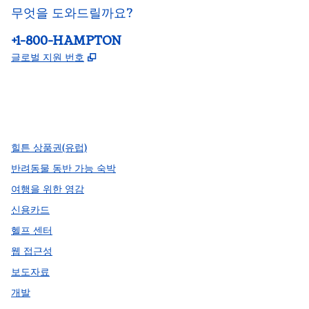
무엇을 도와드릴까요?
전화:
+1-800-HAMPTON
,
새 탭 열림
글로벌 지원 번호
facebook
x
instagram
,
새 탭에서 열림
,
새 탭에서 열림
,
새 탭에서 열림
힐튼 상품권(유럽)
반려동물 동반 가능 숙박
여행을 위한 영감
신용카드
헬프 센터
웹 접근성
보도자료
개발