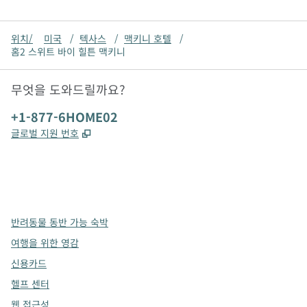
위치/
미국
/
텍사스
/
맥키니 호텔
/
홈2 스위트 바이 힐튼 맥키니
무엇을 도와드릴까요?
전화:
+1-877-6HOME02
,
새 탭 열림
글로벌 지원 번호
x
facebook
instagram
,
새 탭에서 열림
,
새 탭에서 열림
,
새 탭에서 열림
반려동물 동반 가능 숙박
여행을 위한 영감
신용카드
헬프 센터
웹 접근성