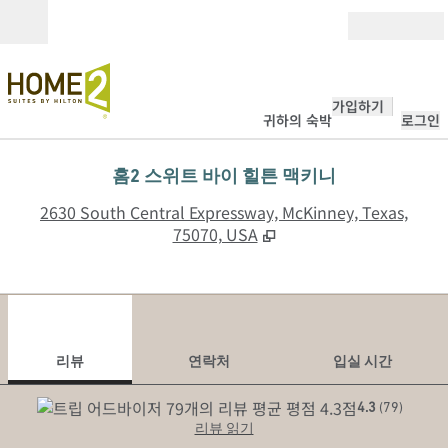
콘텐츠로 이동
개장
가입하기
귀하의 숙박
로그인
홈2 스위트 바이 힐튼 맥키니
,
2630 South Central Expressway, McKinney, Texas,
75070, USA
1
/
12
이전 이미지
다음
1/12
연락처
리뷰
연락처
입실 시간
4.3
(
79
)
리뷰 읽기