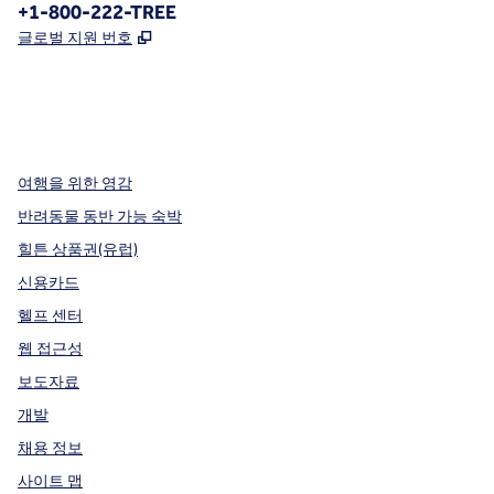
전화:
+1-800-222-TREE
,
새 탭 열림
글로벌 지원 번호
x
facebook
instagram
,
새 탭에서 열림
,
새 탭에서 열림
,
새 탭에서 열림
여행을 위한 영감
반려동물 동반 가능 숙박
힐튼 상품권(유럽)
신용카드
헬프 센터
웹 접근성
보도자료
개발
채용 정보
사이트 맵