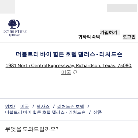
콘텐츠로 이동
개장
가입하기
귀하의 숙박
로그인
더블트리 바이 힐튼 호텔 댈러스 - 리처드슨
,
1981 North Central Expressway, Richardson, Texas, 75080,
미국
위치/
미국
/
텍사스
/
리처드슨 호텔
/
더블트리 바이 힐튼 호텔 댈러스 - 리처드슨
/
상품
무엇을 도와드릴까요?