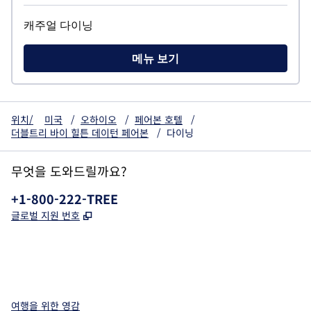
캐주얼 다이닝
메뉴 보기
위치/
미국
/
오하이오
/
페어본 호텔
/
더블트리 바이 힐튼 데이턴 페어본
/
다이닝
무엇을 도와드릴까요?
전화:
+1-800-222-TREE
,
새 탭 열림
글로벌 지원 번호
x
facebook
instagram
,
새 탭에서 열림
,
새 탭에서 열림
,
새 탭에서 열림
여행을 위한 영감