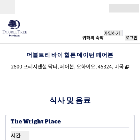
콘텐츠로 이동
개장
가입하기
귀하의 숙박
로그인
더블트리 바이 힐튼 데이턴 페어본
,
새 
2800 프레지덴셜 닥터, 페어본, 오하이오, 45324, 미국
식사 및 음료
The Wright Place
시간
Wright Place 시간 표시