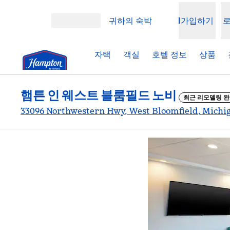
콘텐츠로 이동
귀하의 숙박
가입하기
메뉴 열기
자택
객실
호텔 정보
상품
햄튼 인 웨스트 블룸필드 노비
최근 리모델링 
33096 Northwestern Hwy, West Bloomfield, Michi