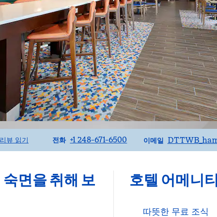
전화
이메일
+1 248-671-6500
DTTWB_ham
리뷰 읽기
전화
이메일
 숙면을 취해 보
호텔 어메니
따뜻한 무료 조식