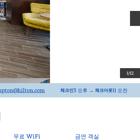
1
/
12
pton
@hilton.com
3 오후
→
11 오전
체크인
체크아웃
티
무료 WiFi
금연 객실