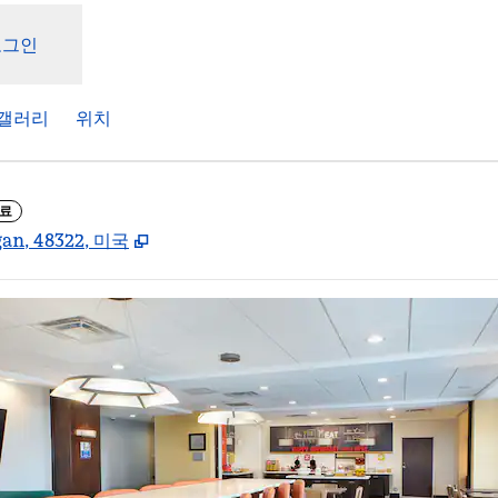
로그인
갤러리
위치
완료
,
새 탭 열림
gan, 48322, 미국