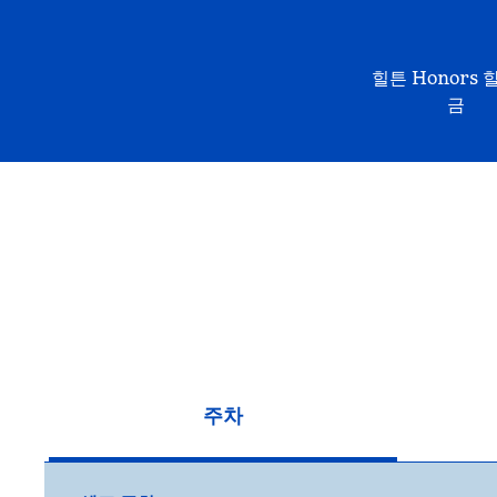
힐튼 Honors 
금
주차