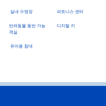
실내 수영장
피트니스 센터
반려동물 동반 가능
디지털 키
객실
유아용 침대