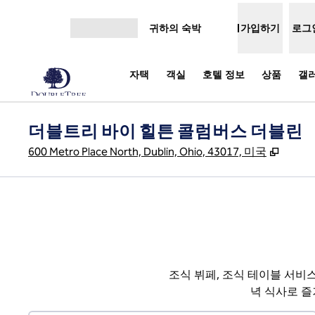
콘텐츠로 이동
귀하의 숙박
가입하기
로그
메뉴 열기
자택
객실
호텔 정보
상품
갤
더블트리 바이 힐튼 콜럼버스 더블린
,
새 탭
600 Metro Place North, Dublin, Ohio, 43017, 미국
조식 뷔페, 조식 테이블 서비
녁 식사로 즐