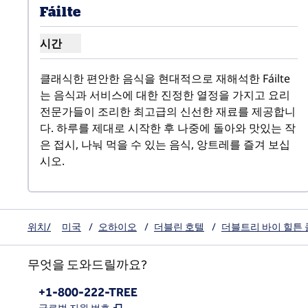
Fáilte
시간
Fáilte 시간 표시
클래식한 편안한 음식을 현대적으로 재해석한 Fáilte
는 음식과 서비스에 대한 진정한 열정을 가지고 요리 
전문가들이 조리한 최고급의 신선한 재료를 제공합니
다. 하루를 제대로 시작한 후 나중에 돌아와 맛있는 작
은 접시, 나눠 먹을 수 있는 음식, 앙트레를 즐겨 보십
시오.
위치/
미국
/
오하이오
/
더블린 호텔
/
더블트리 바이 힐튼
무엇을 도와드릴까요?
전화:
+1-800-222-TREE
,
새 탭 열림